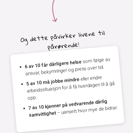
Og dette påvirker livene til
pårørende!
som følge av
6 av 10 får dårligere helse
ansvar, bekymringer og press over tid.
eller endre
5 av 10 må jobbe mindre
arbeidssituasjon for å få hverdagen til å gå
opp.
7 av 10 kjenner på vedvarende dårlig
– uansett hvor mye de bidrar.
samvittighet