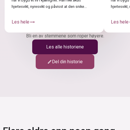
har vi bygd et liv i kjærlighet. Han fikk akutt
har vi bygd 
hjertesvikt, nyresvikt og påvisst at den snike...
hjertesvikt,
Les hele
trending_flat
Les hele
tr
Bli en av stemmene som roper høyere.
Les alle historiene
Del din historie
edit