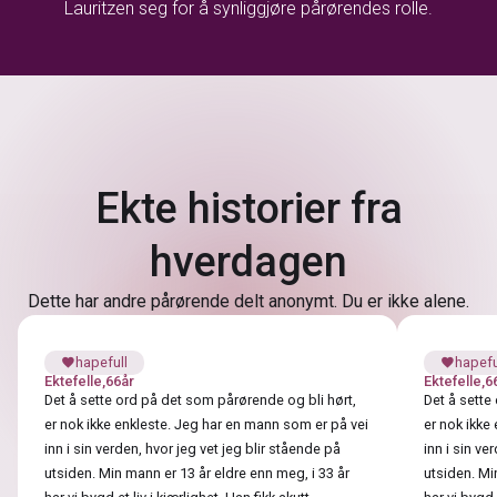
Lauritzen seg for å synliggjøre pårørendes rolle.
Ekte historier fra
hverdagen
Dette har andre pårørende delt anonymt. Du er ikke alene.
hapefull
hapefu
favorite
favorite
Ektefelle
,
66
år
Ektefelle
,
6
Det å sette ord på det som pårørende og bli hørt,
Det å sette
er nok ikke enkleste. Jeg har en mann som er på vei
er nok ikke
inn i sin verden, hvor jeg vet jeg blir stående på
inn i sin ve
utsiden. Min mann er 13 år eldre enn meg, i 33 år
utsiden. Mi