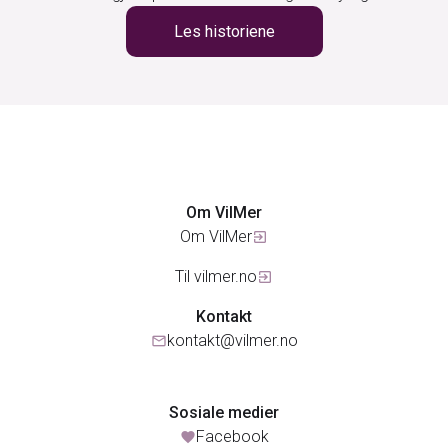
Les historiene
Om VilMer
Om VilMer
exit_to_app
Til vilmer.no
exit_to_app
Kontakt
kontakt@vilmer.no
mail
Sosiale medier
Facebook
favorite