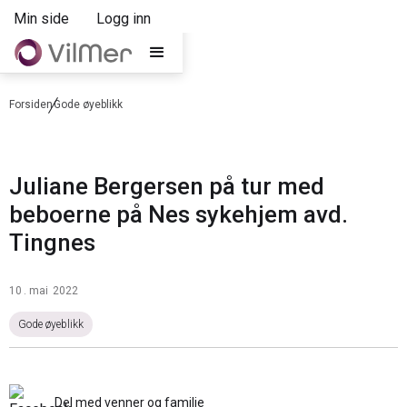
Min side
Logg inn
Forsiden
Gode øyeblikk
Juliane Bergersen på tur med
beboerne på Nes sykehjem avd.
Tingnes
10
.
mai
2022
Gode øyeblikk
Del med venner og familie