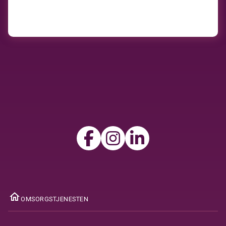
ome
OMSORGSTJENESTEN