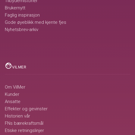
Tilbyderhistorier
Brukernytt
Faglig inspirasjon
Gode øyeblikk med kjente fjes
Nyhetsbrev-arkiv
face
VILMER
Om VilMer
Kunder
Ansatte
Effekter og gevinster
Historien vår
FNs bærekraftsmål
Etiske retningslinjer