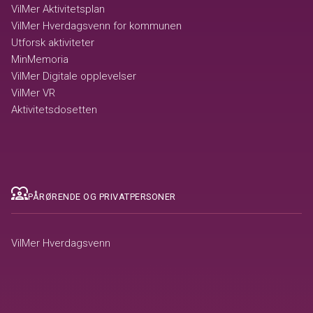
VilMer Aktivitetsplan
VilMer Hverdagsvenn for kommunen
Utforsk aktiviteter
MinMemoria
VilMer Digitale opplevelser
VilMer VR
Aktivitetsdosetten
diversity_1
PÅRØRENDE OG PRIVATPERSONER
VilMer Hverdagsvenn