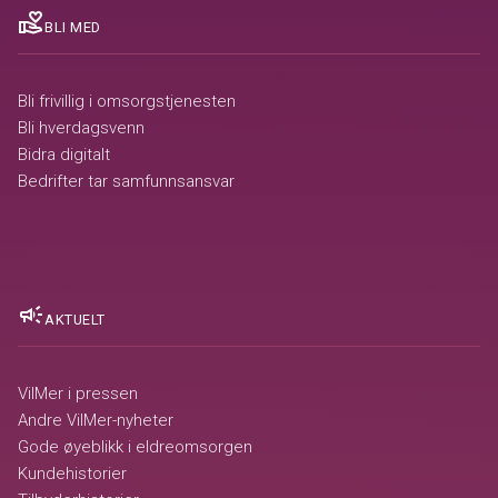
volunteer_activism
BLI MED
Bli frivillig i omsorgstjenesten
Bli hverdagsvenn
Bidra digitalt
Bedrifter tar samfunnsansvar
campaign
AKTUELT
VilMer i pressen
Andre VilMer-nyheter
Gode øyeblikk i eldreomsorgen
Kundehistorier