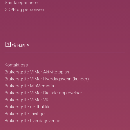
Samtalepartnere
GDPR og personvern
help_center
FÅ HJELP
Kontakt oss
Brukerstøtte VilMer Aktivitetsplan
Brukerstøtte VilMer Hverdagsvenn (kunder)
Brukerstøtte MinMemoria
Brukerstøtte VilMer Digitale opplevelser
Brukerstøtte VilMer VR
Brukerstøtte nettbutikk
Brukerstøtte frivillige
Brukerstøtte hverdagsvenner