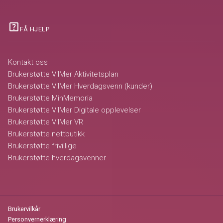
help_center
FÅ HJELP
Kontakt oss
Brukerstøtte VilMer Aktivitetsplan
Brukerstøtte VilMer Hverdagsvenn (kunder)
Brukerstøtte MinMemoria
Brukerstøtte VilMer Digitale opplevelser
Brukerstøtte VilMer VR
Brukerstøtte nettbutikk
Brukerstøtte frivillige
Brukerstøtte hverdagsvenner
Brukervilkår
Personvernerklæring