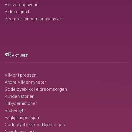
Bli hverdagsvenn
Bidra digitalt
Bedrifter tar samfunnsansvar
campaign
AKTUELT
VilMer i pressen
Andre VilMer-nyheter
Gode øyeblikk i eldreomsorgen
Kundehistorier
Tilbyderhistorier
Brukernytt
Faglig inspirasjon
Gode øyeblikk med kjente fjes
Nyhetsbrev-arkiv