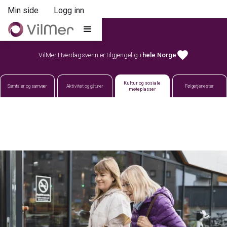
Min side
Logg inn
favorite
VilMer Hverdagsvenn er tilgjengelig
i hele Norge
Kultur og sosiale
Samtaler og samvær
Aktivitet og gåturer
Følgetjenester
møteplasser