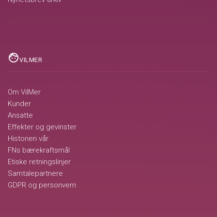
face
VILMER
Om VilMer
Kunder
Ansatte
Effekter og gevinster
Historien vår
FNs bærekraftsmål
Etiske retningslinjer
Samtalepartnere
GDPR og personvern