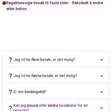
Regelmessige besøk til faste tider - fleksibelt å endre
etter behov
question_mark
Jeg vil ha
flere
besøk, er det mulig?
question_mark
Jeg vil ha
færre
besøk, er det mulig?
question_mark
Er det
bindingstid
?
Kan jeg
pause
eller
endre
besøkene for en
question_mark
periode?