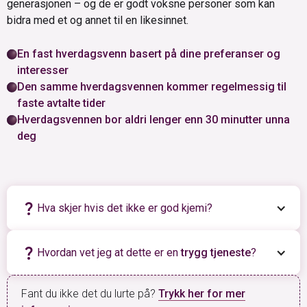
generasjonen – og de er godt voksne personer som kan
bidra med et og annet til en likesinnet.
En fast hverdagsvenn basert på dine preferanser og
interesser
Den samme hverdagsvennen kommer regelmessig til
faste avtalte tider
Hverdagsvennen bor aldri lenger enn 30 minutter unna
deg
question_mark
Hva skjer hvis det ikke er god kjemi?
question_mark
Hvordan vet jeg at dette er en
trygg tjeneste
?
Fant du ikke det du lurte på?
Trykk her for mer