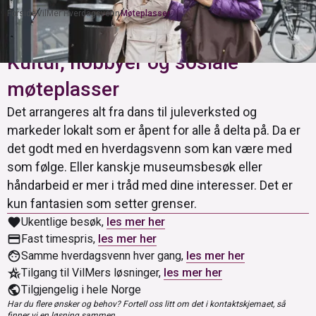
Forside
VilMer Hverdagsvenn
Møteplasser
Kultur, hobbyer og sosiale
møteplasser
Det arrangeres alt fra dans til juleverksted og
markeder lokalt som er åpent for alle å delta på. Da er
det godt med en hverdagsvenn som kan være med
som følge. Eller kanskje museumsbesøk eller
håndarbeid er mer i tråd med dine interesser. Det er
kun fantasien som setter grenser.
favorite
Ukentlige besøk,
les mer her
credit_card
Fast timespris,
les mer her
face
Samme hverdagsvenn hver gang,
les mer her
hotel_class
Tilgang til VilMers løsninger,
les mer her
public
Tilgjengelig i hele Norge
Har du flere ønsker og behov? Fortell oss litt om det i kontaktskjemaet, så
finner vi en løsning sammen.