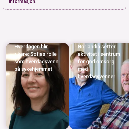
informasjon
.
Hverdagen blir
Norlandia setter
rikere: Sofias rolle
aktivitet i sentrum
som hverdagsvenn
for god omsorg
på sykehjemmet
med
hverdagsvenner