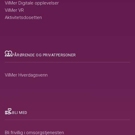
VilMer Digitale opplevelser
VilMer VR
Aktivitetsdosetten
diversity_1
PÅRØRENDE OG PRIVATPERSONER
VilMer Hverdagsvenn
volunteer_activism
BLI MED
Bli frivillig i omsorgstjenesten