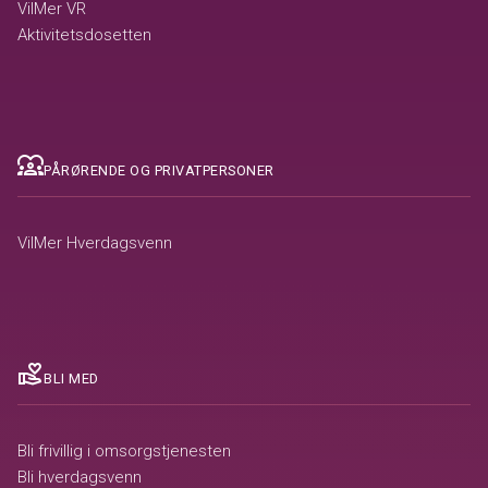
VilMer VR
Aktivitetsdosetten
diversity_1
PÅRØRENDE OG PRIVATPERSONER
VilMer Hverdagsvenn
volunteer_activism
BLI MED
Bli frivillig i omsorgstjenesten
Bli hverdagsvenn