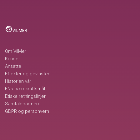
face
VILMER
Om VilMer
Kunder
Ansatte
Effekter og gevinster
Historien vår
FNs bærekraftsmål
Etiske retningslinjer
Samtalepartnere
GDPR og personvern