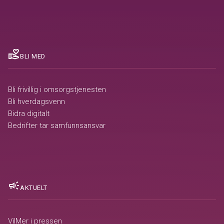
volunteer_activism
BLI MED
Bli frivillig i omsorgstjenesten
Bli hverdagsvenn
Bidra digitalt
Bedrifter tar samfunnsansvar
campaign
AKTUELT
VilMer i pressen