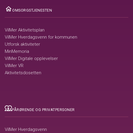
ome
OMSORGSTJENESTEN
VilMer Aktivitetsplan
VilMer Hverdagsvenn for kommunen
Utforsk aktiviteter
MinMemoria
VilMer Digitale opplevelser
VilMer VR
Aktivitetsdosetten
diversity_1
PÅRØRENDE OG PRIVATPERSONER
VilMer Hverdagsvenn