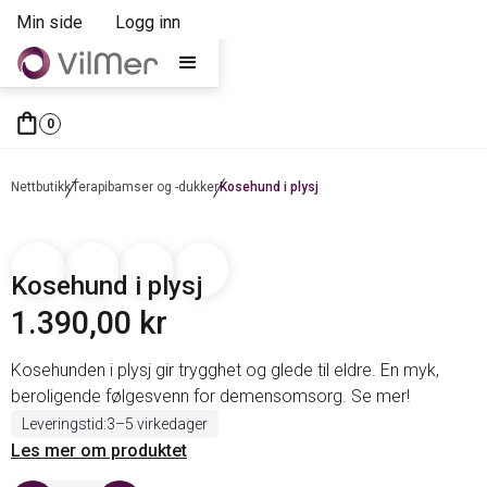
Min side
Logg inn
shopping_bagag
0
Nettbutikk
Terapibamser og -dukker
Kosehund i plysj
Kosehund i plysj
1.390,00 kr
Kosehunden i plysj gir trygghet og glede til eldre. En myk,
beroligende følgesvenn for demensomsorg. Se mer!
Leveringstid:
3–5 virkedager
Les mer om produktet