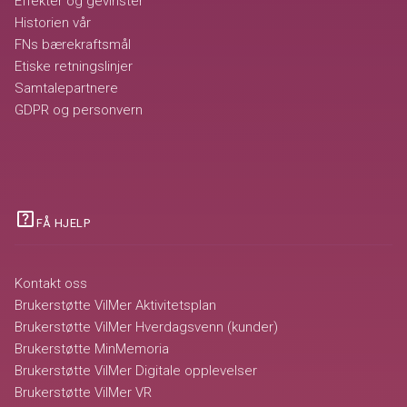
Effekter og gevinster
Historien vår
FNs bærekraftsmål
Etiske retningslinjer
Samtalepartnere
GDPR og personvern
help_center
FÅ HJELP
Kontakt oss
Brukerstøtte VilMer Aktivitetsplan
Brukerstøtte VilMer Hverdagsvenn (kunder)
Brukerstøtte MinMemoria
Brukerstøtte VilMer Digitale opplevelser
Brukerstøtte VilMer VR