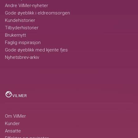
Andre VilMer-nyheter
Gode øyeblikk i eldreomsorgen
Kundehistorier
Tilbyderhistorier
Brukernytt
Faglig inspirasjon
Gode øyeblikk med kjente fjes
Nyhetsbrev-arkiv
face
VILMER
Om VilMer
Kunder
Ansatte