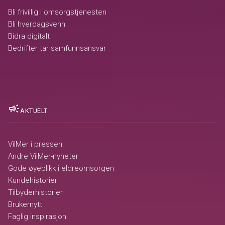
Bli frivillig i omsorgstjenesten
Bli hverdagsvenn
Bidra digitalt
Bedrifter tar samfunnsansvar
campaign
AKTUELT
VilMer i pressen
Andre VilMer-nyheter
Gode øyeblikk i eldreomsorgen
Kundehistorier
Tilbyderhistorier
Brukernytt
Faglig inspirasjon