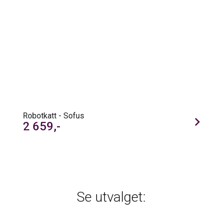
Robotkatt - Sofus
chevron_right
2 659,-
Se utvalget: