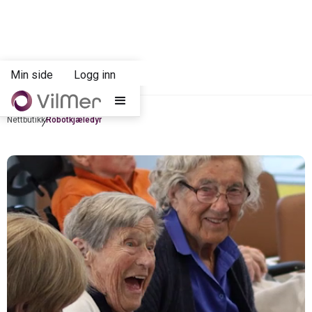
Min side
Logg inn
shopping_bagag
0
Nettbutikk
Robotkjæledyr