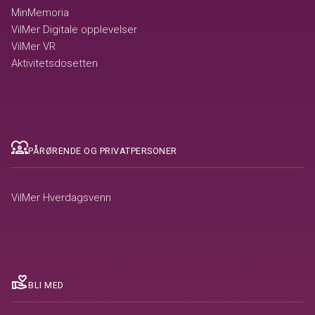
MinMemoria
VilMer Digitale opplevelser
VilMer VR
Aktivitetsdosetten
diversity_1
PÅRØRENDE OG PRIVATPERSONER
VilMer Hverdagsvenn
volunteer_activism
BLI MED