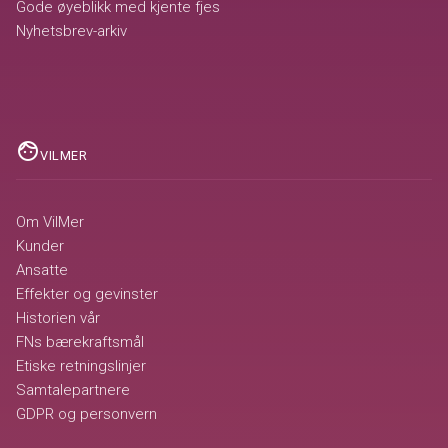
Gode øyeblikk med kjente fjes
Nyhetsbrev-arkiv
face
VILMER
Om VilMer
Kunder
Ansatte
Effekter og gevinster
Historien vår
FNs bærekraftsmål
Etiske retningslinjer
Samtalepartnere
GDPR og personvern