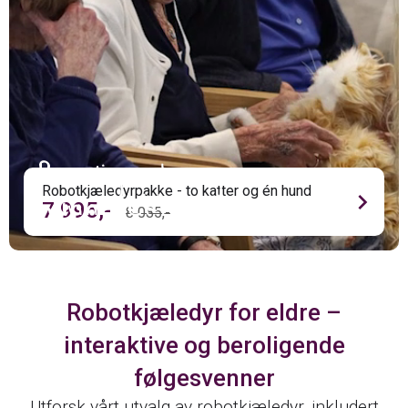
Beroligende og
minnevekkende
Robotkjæledyrpakke - to katter og én hund
chevron_right
7 995,-
8 085,-
Robotkjæledyr for eldre –
interaktive og beroligende
følgesvenner
Utforsk vårt utvalg av robotkjæledyr, inkludert