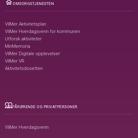
ome
OMSORGSTJENESTEN
VilMer Aktivitetsplan
VilMer Hverdagsvenn for kommunen
Utforsk aktiviteter
MinMemoria
VilMer Digitale opplevelser
VilMer VR
Aktivitetsdosetten
diversity_1
PÅRØRENDE OG PRIVATPERSONER
VilMer Hverdagsvenn