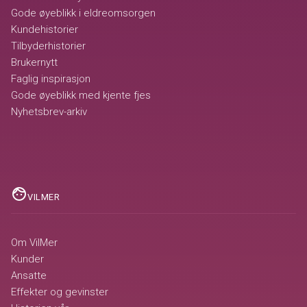
Gode øyeblikk i eldreomsorgen
Kundehistorier
Tilbyderhistorier
Brukernytt
Faglig inspirasjon
Gode øyeblikk med kjente fjes
Nyhetsbrev-arkiv
face
VILMER
Om VilMer
Kunder
Ansatte
Effekter og gevinster