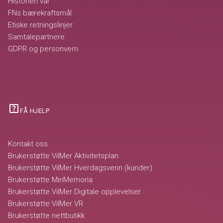
Historien vår
FNs bærekraftsmål
Etiske retningslinjer
Samtalepartnere
GDPR og personvern
help_center
FÅ HJELP
Kontakt oss
Brukerstøtte VilMer Aktivitetsplan
Brukerstøtte VilMer Hverdagsvenn (kunder)
Brukerstøtte MinMemoria
Brukerstøtte VilMer Digitale opplevelser
Brukerstøtte VilMer VR
Brukerstøtte nettbutikk