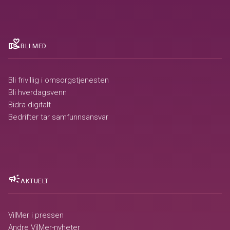
volunteer_activism
BLI MED
Bli frivillig i omsorgstjenesten
Bli hverdagsvenn
Bidra digitalt
Bedrifter tar samfunnsansvar
campaign
AKTUELT
VilMer i pressen
Andre VilMer-nyheter