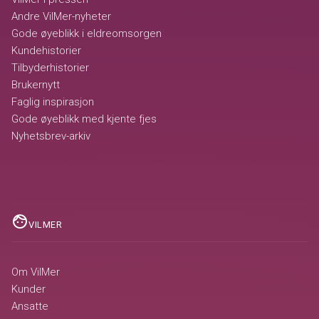
Andre VilMer-nyheter
Gode øyeblikk i eldreomsorgen
Kundehistorier
Tilbyderhistorier
Brukernytt
Faglig inspirasjon
Gode øyeblikk med kjente fjes
Nyhetsbrev-arkiv
face
VILMER
Om VilMer
Kunder
Ansatte