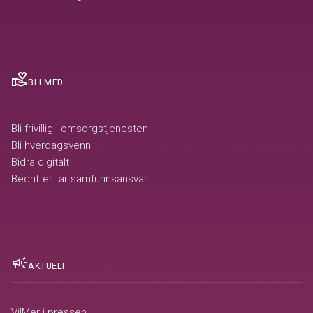
volunteer_activism
BLI MED
Bli frivillig i omsorgstjenesten
Bli hverdagsvenn
Bidra digitalt
Bedrifter tar samfunnsansvar
campaign
AKTUELT
VilMer i pressen