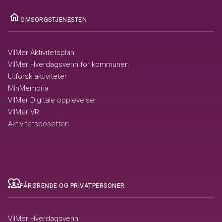
ome
OMSORGSTJENESTEN
VilMer Aktivitetsplan
VilMer Hverdagsvenn for kommunen
Utforsk aktiviteter
MinMemoria
VilMer Digitale opplevelser
VilMer VR
Aktivitetsdosetten
diversity_1
PÅRØRENDE OG PRIVATPERSONER
VilMer Hverdagsvenn