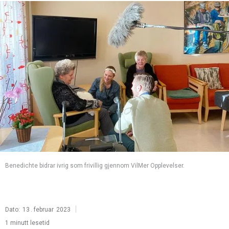
Benedichte bidrar ivrig som frivillig gjennom VilMer Opplevelser.
|
Dato:
13
.
februar
2023
1 minutt lesetid