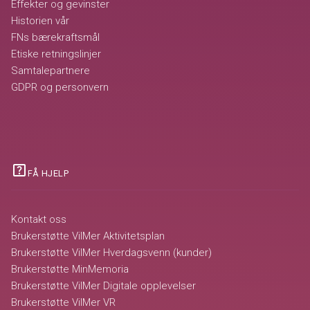
Effekter og gevinster
Historien vår
FNs bærekraftsmål
Etiske retningslinjer
Samtalepartnere
GDPR og personvern
help_center
FÅ HJELP
Kontakt oss
Brukerstøtte VilMer Aktivitetsplan
Brukerstøtte VilMer Hverdagsvenn (kunder)
Brukerstøtte MinMemoria
Brukerstøtte VilMer Digitale opplevelser
Brukerstøtte VilMer VR