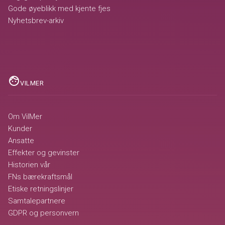
Gode øyeblikk med kjente fjes
Nyhetsbrev-arkiv
face
VILMER
Om VilMer
Kunder
Ansatte
Effekter og gevinster
Historien vår
FNs bærekraftsmål
Etiske retningslinjer
Samtalepartnere
GDPR og personvern