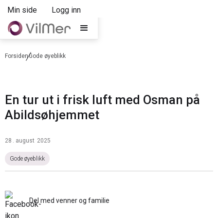
Min side
Logg inn
Forsiden
Gode øyeblikk
En tur ut i frisk luft med Osman på
Abildsøhjemmet
28
.
august
2025
Gode øyeblikk
Del med venner og familie