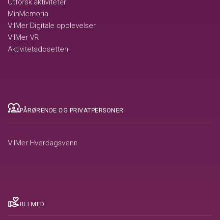
Utforsk aktiviteter
MinMemoria
VilMer Digitale opplevelser
VilMer VR
Aktivitetsdosetten
diversity_1
PÅRØRENDE OG PRIVATPERSONER
VilMer Hverdagsvenn
volunteer_activism
BLI MED