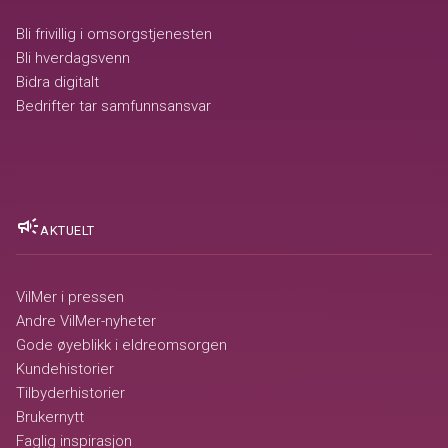
Bli frivillig i omsorgstjenesten
Bli hverdagsvenn
Bidra digitalt
Bedrifter tar samfunnsansvar
campaign
AKTUELT
VilMer i pressen
Andre VilMer-nyheter
Gode øyeblikk i eldreomsorgen
Kundehistorier
Tilbyderhistorier
Brukernytt
Faglig inspirasjon