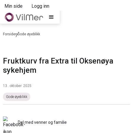
Min side
Logg inn
Forsiden
Gode øyeblikk
Fruktkurv fra Extra til Oksenøya
sykehjem
13
.
oktober
2025
Gode øyeblikk
Del med venner og familie