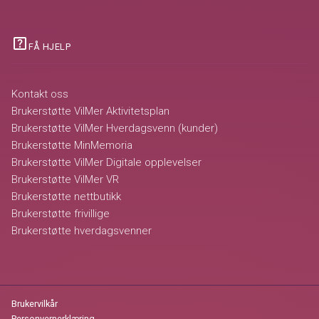
help_center
FÅ HJELP
Kontakt oss
Brukerstøtte VilMer Aktivitetsplan
Brukerstøtte VilMer Hverdagsvenn (kunder)
Brukerstøtte MinMemoria
Brukerstøtte VilMer Digitale opplevelser
Brukerstøtte VilMer VR
Brukerstøtte nettbutikk
Brukerstøtte frivillige
Brukerstøtte hverdagsvenner
Brukervilkår
Personvernerklæring