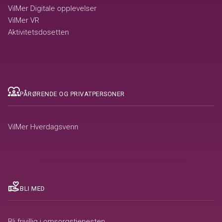
VilMer Digitale opplevelser
VilMer VR
Aktivitetsdosetten
diversity_1
PÅRØRENDE OG PRIVATPERSONER
VilMer Hverdagsvenn
volunteer_activism
BLI MED
Bli frivillig i omsorgstjenesten