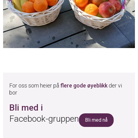
For oss som heier på
flere gode øyeblikk
der vi
bor
Bli med i
Facebook-gruppen
Bli med nå