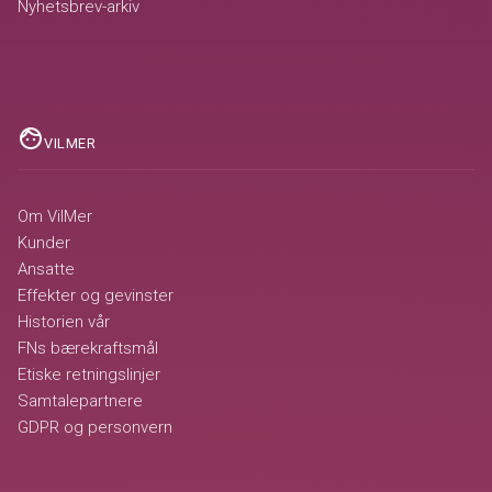
Nyhetsbrev-arkiv
face
VILMER
Om VilMer
Kunder
Ansatte
Effekter og gevinster
Historien vår
FNs bærekraftsmål
Etiske retningslinjer
Samtalepartnere
GDPR og personvern