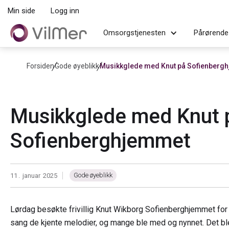
Min side
Logg inn
Omsorgstjenesten
Pårørende
Forsiden
Gode øyeblikk
Musikkglede med Knut på Sofienberg
Musikkglede med Knut 
Sofienberghjemmet
Gode øyeblikk
11
.
januar
2025
|
Lørdag besøkte frivillig Knut Wikborg Sofienberghjemmet f
sang de kjente melodier, og mange ble med og nynnet. Det bl