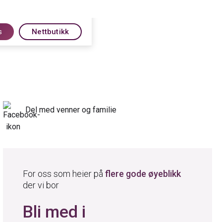
s
Nettbutikk
Del med venner og familie
For oss som heier på
flere gode øyeblikk
der vi bor
Bli med i