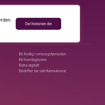
yrden.
Del historien din
volunteer_activism
BLI MED
Bli frivillig i omsorgstjenesten
Bli hverdagsvenn
Bidra digitalt
Bedrifter tar samfunnsansvar