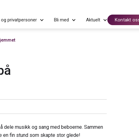
 og privatpersoner
Bli med
Aktuelt
Kontakt os
hjemmet
på
or å dele musikk og sang med beboerne. Sammen
e en fin stund som skapte stor glede!