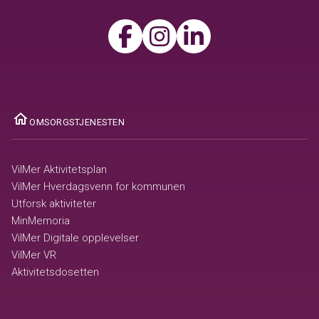
ome
OMSORGSTJENESTEN
VilMer Aktivitetsplan
VilMer Hverdagsvenn for kommunen
Utforsk aktiviteter
MinMemoria
VilMer Digitale opplevelser
VilMer VR
Aktivitetsdosetten