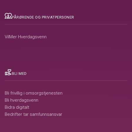
diversity_1
PÅRØRENDE OG PRIVATPERSONER
VilMer Hverdagsvenn
volunteer_activism
BLI MED
Bli frivillig i omsorgstjenesten
Bli hverdagsvenn
Bidra digitalt
Bedrifter tar samfunnsansvar