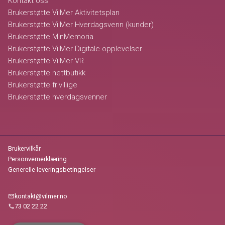
Kontakt oss
Brukerstøtte VilMer Aktivitetsplan
Brukerstøtte VilMer Hverdagsvenn (kunder)
Brukerstøtte MinMemoria
Brukerstøtte VilMer Digitale opplevelser
Brukerstøtte VilMer VR
Brukerstøtte nettbutikk
Brukerstøtte frivillige
Brukerstøtte hverdagsvenner
Brukervilkår
Personvernerklæring
Generelle leveringsbetingelser
kontakt@vilmer.no
mail
73 02 22 22
call