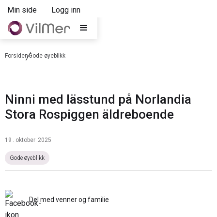
Min side
Logg inn
Forsiden
Gode øyeblikk
Ninni med lässtund på Norlandia
Stora Rospiggen äldreboende
19
.
oktober
2025
Gode øyeblikk
Del med venner og familie