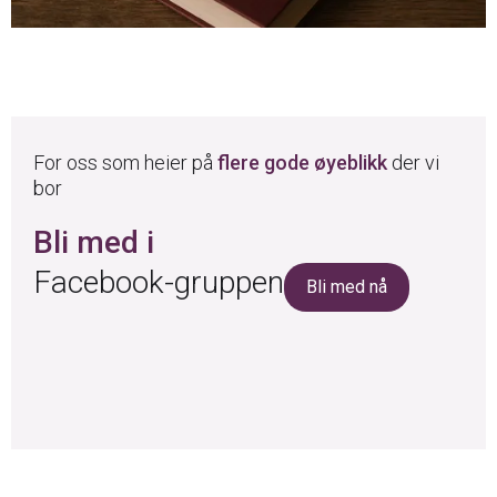
For oss som heier på
flere gode øyeblikk
der vi
bor
Bli med i
Facebook-gruppen
Bli med nå