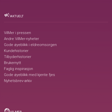
campaign
AKTUELT
VilMer i pressen
Andre VilMer-nyheter
Gode øyeblikk i eldreomsorgen
Kundehistorier
Tilbyderhistorier
Brukernytt
Faglig inspirasjon
Gode øyeblikk med kjente fjes
Nyhetsbrev-arkiv
face
VILMER