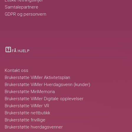
Etiske retningslinjer
Samtalepartnere
GDPR og personvern
help_center
FÅ HJELP
Kontakt oss
Brukerstøtte VilMer Aktivitetsplan
Brukerstøtte VilMer Hverdagsvenn (kunder)
Brukerstøtte MinMemoria
Brukerstøtte VilMer Digitale opplevelser
Brukerstøtte VilMer VR
Brukerstøtte nettbutikk
Brukerstøtte frivillige
Brukerstøtte hverdagsvenner