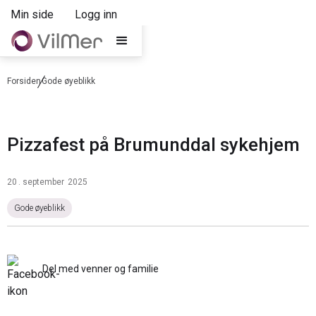
Min side
Logg inn
Forsiden
Gode øyeblikk
Pizzafest på Brumunddal sykehjem
20
.
september
2025
Gode øyeblikk
Del med venner og familie