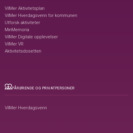
VilMer Aktivitetsplan
VilMer Hverdagsvenn for kommunen
Utforsk aktiviteter
MinMemoria
VilMer Digitale opplevelser
VilMer VR
Aktivitetsdosetten
diversity_1
PÅRØRENDE OG PRIVATPERSONER
VilMer Hverdagsvenn