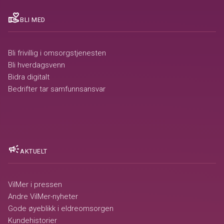
volunteer_activism
BLI MED
Bli frivillig i omsorgstjenesten
Bli hverdagsvenn
Bidra digitalt
Bedrifter tar samfunnsansvar
campaign
AKTUELT
VilMer i pressen
Andre VilMer-nyheter
Gode øyeblikk i eldreomsorgen
Kundehistorier