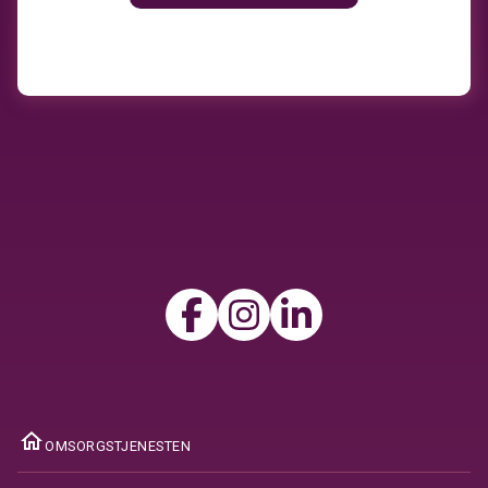
ome
OMSORGSTJENESTEN