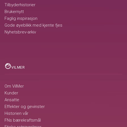
Tilbyderhistorier
Brukernytt
Faglig inspirasjon
Gode øyeblikk med kjente fjes
Nyhetsbrev-arkiv
face
VILMER
Om VilMer
Kunder
Ansatte
Effekter og gevinster
Historien vår
FNs bærekraftsmål