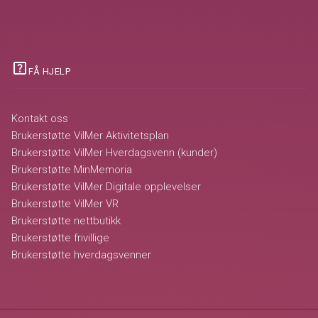
help_center
FÅ HJELP
Kontakt oss
Brukerstøtte VilMer Aktivitetsplan
Brukerstøtte VilMer Hverdagsvenn (kunder)
Brukerstøtte MinMemoria
Brukerstøtte VilMer Digitale opplevelser
Brukerstøtte VilMer VR
Brukerstøtte nettbutikk
Brukerstøtte frivillige
Brukerstøtte hverdagsvenner