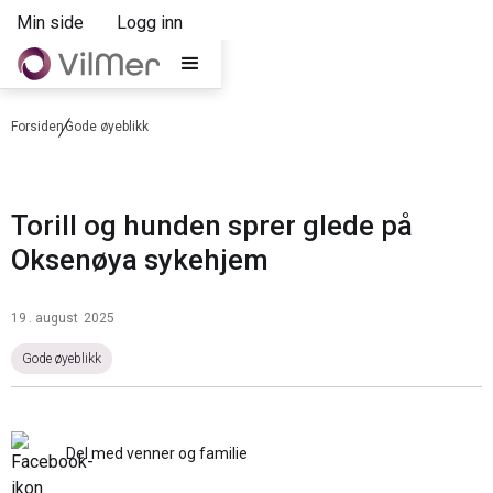
Min side
Logg inn
Forsiden
Gode øyeblikk
Torill og hunden sprer glede på
Oksenøya sykehjem
19
.
august
2025
Gode øyeblikk
Del med venner og familie