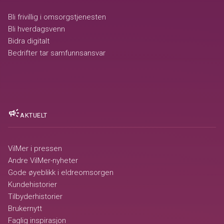
Bli frivillig i omsorgstjenesten
Bli hverdagsvenn
Bidra digitalt
Bedrifter tar samfunnsansvar
campaign
AKTUELT
VilMer i pressen
Andre VilMer-nyheter
Gode øyeblikk i eldreomsorgen
Kundehistorier
Tilbyderhistorier
Brukernytt
Faglig inspirasjon