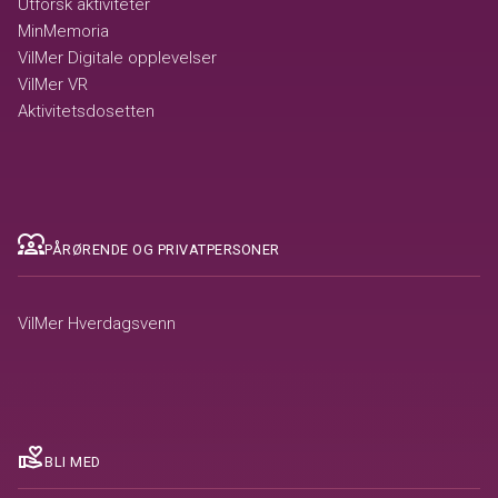
Utforsk aktiviteter
MinMemoria
VilMer Digitale opplevelser
VilMer VR
Aktivitetsdosetten
diversity_1
PÅRØRENDE OG PRIVATPERSONER
VilMer Hverdagsvenn
volunteer_activism
BLI MED