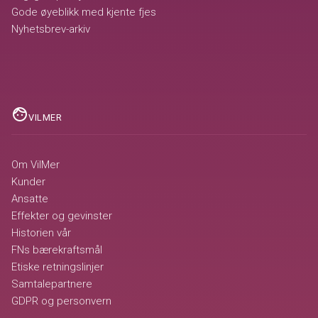
Gode øyeblikk med kjente fjes
Nyhetsbrev-arkiv
face
VILMER
Om VilMer
Kunder
Ansatte
Effekter og gevinster
Historien vår
FNs bærekraftsmål
Etiske retningslinjer
Samtalepartnere
GDPR og personvern