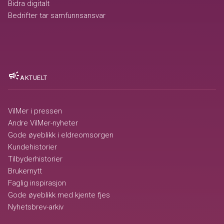
Bidra digitalt
Bedrifter tar samfunnsansvar
campaign
AKTUELT
VilMer i pressen
Andre VilMer-nyheter
Gode øyeblikk i eldreomsorgen
Kundehistorier
Tilbyderhistorier
Brukernytt
Faglig inspirasjon
Gode øyeblikk med kjente fjes
Nyhetsbrev-arkiv