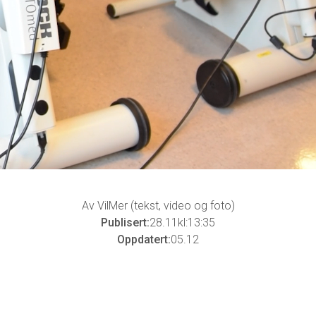
Av VilMer (tekst, video og foto)
Publisert:
28
.
11
kl:
13:35
Oppdatert:
05
.
12