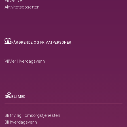
VilMer VR
Aktivitetsdosetten
diversity_1
PÅRØRENDE OG PRIVATPERSONER
VilMer Hverdagsvenn
volunteer_activism
BLI MED
Bli frivillig i omsorgstjenesten
Bli hverdagsvenn