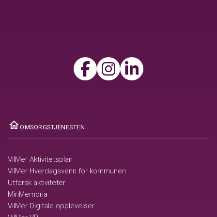
ome
OMSORGSTJENESTEN
VilMer Aktivitetsplan
VilMer Hverdagsvenn for kommunen
Utforsk aktiviteter
MinMemoria
VilMer Digitale opplevelser