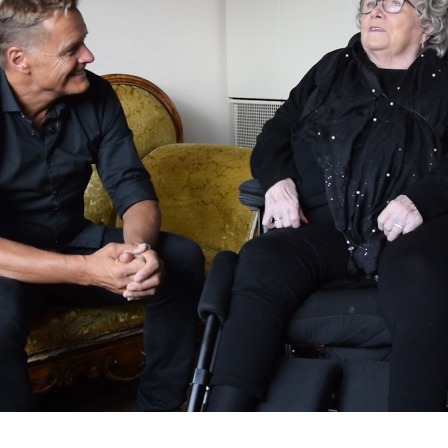
Han er også foredragsholder, sykkelrittkommentator,
barnebokforfatter og ikke minst forkjemper for
hverdagstrimmen og god eldreomsorg.