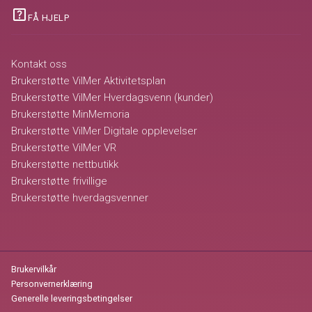
help_center
FÅ HJELP
Kontakt oss
Brukerstøtte VilMer Aktivitetsplan
Brukerstøtte VilMer Hverdagsvenn (kunder)
Brukerstøtte MinMemoria
Brukerstøtte VilMer Digitale opplevelser
Brukerstøtte VilMer VR
Brukerstøtte nettbutikk
Brukerstøtte frivillige
Brukerstøtte hverdagsvenner
Brukervilkår
Personvernerklæring
Generelle leveringsbetingelser