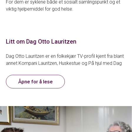
For dem er syklene både et sosialt samlingspunkt og et
viktig hjelpemiddel for god helse.
Litt om Dag Otto Lauritzen
Dag Otto Lauritzen er en folkekjær TV-profil kjent fra blant
annet Kompani Lauritzen, Huskestue og På hjul med Dag
Otto.
Åpne for å lese
Han er tidligere proffsyklist, og ble både norgesmester og
nordisk mester på 80-tallet. I 1984 tok han også bronse
under sommer-OL.
Sykkelkarrieren startet etter han hadde en alvorlig ulykke
som fallskjermjeger, og brukte sykling som en del av
rehabiliteringen.