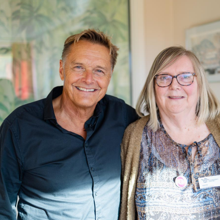
bakst og annet spiselig
håndarbeidsstund
lesestund
kjøretur
sosialt samvær
og mye mer
Vår filosofi er "mange bekker små gjør en stor å", og vi
forsøker å senke terskelen for å bidra med gode øyeblikk
for eldre.
Aktiviteter avtales enten ved at helsepersonell sender en
melding og avtaler med den frivillige gjennom vilmer.no,
eller at VilMer gjør avtalen på vegne av omsorgstjenesten.