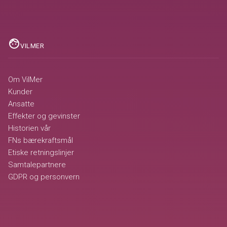
face
VILMER
Om VilMer
Kunder
Ansatte
Effekter og gevinster
Historien vår
FNs bærekraftsmål
Etiske retningslinjer
Samtalepartnere
GDPR og personvern