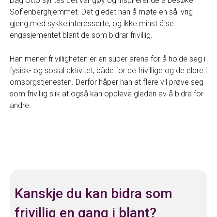
Dag Otto syntes det var gøy og inspirerende å besøke
Sofienberghjemmet. Det gledet han å møte en så ivrig
gjeng med sykkelinteresserte, og ikke minst å se
engasjementet blant de som bidrar frivillig.
Han mener frivilligheten er en super arena for å holde seg i
fysisk- og sosial aktivitet, både for de frivillige og de eldre i
omsorgstjenesten. Derfor håper han at flere vil prøve seg
som frivillig slik at også kan oppleve gleden av å bidra for
andre.
Kanskje du kan bidra som
frivillig en gang i blant?