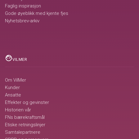
Faglig inspirasjon
Gode øyeblikk med kjente fjes
Nyhetsbrev-arkiv
face
VILMER
Om VilMer
Kunder
Ansatte
Effekter og gevinster
Historien vår
FNs bærekraftsmål
Etiske retningslinjer
Samtalepartnere