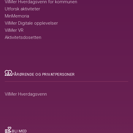
VilMer Hverdagsvenn for kommunen
Utforsk aktiviteter
MinMemoria
VilMer Digitale opplevelser
VilMer VR
Aktivitetsdosetten
diversity_1
PÅRØRENDE OG PRIVATPERSONER
VilMer Hverdagsvenn
volunteer_activism
BLI MED