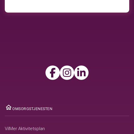
ome
OMSORGSTJENESTEN
VilMer Aktivitetsplan