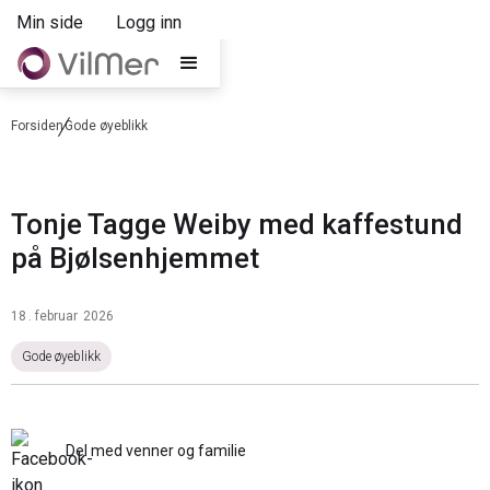
Min side
Logg inn
Forsiden
Gode øyeblikk
Tonje Tagge Weiby med kaffestund
på Bjølsenhjemmet
18
.
februar
2026
Gode øyeblikk
Del med venner og familie