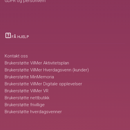
GDPR og personvern
help_center
FÅ HJELP
Kontakt oss
Brukerstøtte VilMer Aktivitetsplan
Brukerstøtte VilMer Hverdagsvenn (kunder)
Brukerstøtte MinMemoria
Brukerstøtte VilMer Digitale opplevelser
Brukerstøtte VilMer VR
Brukerstøtte nettbutikk
Brukerstøtte frivillige
Brukerstøtte hverdagsvenner