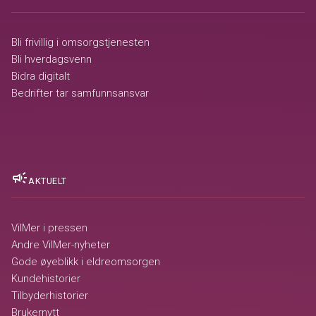
Bli frivillig i omsorgstjenesten
Bli hverdagsvenn
Bidra digitalt
Bedrifter tar samfunnsansvar
campaign
AKTUELT
VilMer i pressen
Andre VilMer-nyheter
Gode øyeblikk i eldreomsorgen
Kundehistorier
Tilbyderhistorier
Brukernytt