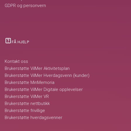
GDPR og personvern
help_center
FÅ HJELP
Kontakt oss
Brukerstøtte VilMer Aktivitetsplan
Brukerstøtte VilMer Hverdagsvenn (kunder)
Brukerstøtte MinMemoria
Brukerstøtte VilMer Digitale opplevelser
Brukerstøtte VilMer VR
Brukerstøtte nettbutikk
Brukerstøtte frivillige
Brukerstøtte hverdagsvenner