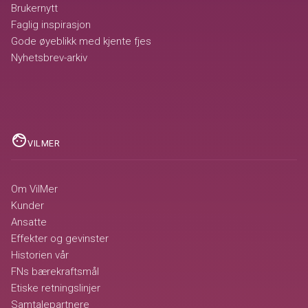
Brukernytt
Faglig inspirasjon
Gode øyeblikk med kjente fjes
Nyhetsbrev-arkiv
face
VILMER
Om VilMer
Kunder
Ansatte
Effekter og gevinster
Historien vår
FNs bærekraftsmål
Etiske retningslinjer
Samtalepartnere