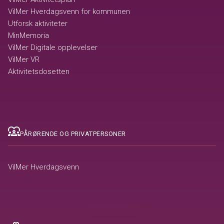
VilMer Hverdagsvenn for kommunen
Utforsk aktiviteter
MinMemoria
VilMer Digitale opplevelser
VilMer VR
Aktivitetsdosetten
diversity_1
PÅRØRENDE OG PRIVATPERSONER
VilMer Hverdagsvenn