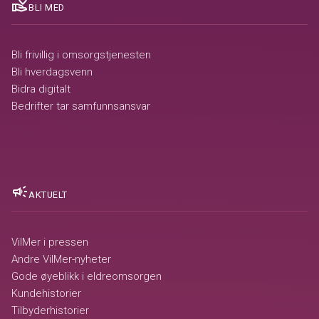
volunteer_activism
BLI MED
Bli frivillig i omsorgstjenesten
Bli hverdagsvenn
Bidra digitalt
Bedrifter tar samfunnsansvar
campaign
AKTUELT
VilMer i pressen
Andre VilMer-nyheter
Gode øyeblikk i eldreomsorgen
Kundehistorier
Tilbyderhistorier