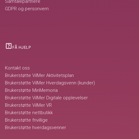
Samtalepartnere
GDPR og personvern
help_center
FÅ HJELP
Kontakt oss
Brukerstøtte VilMer Aktivitetsplan
Brukerstøtte VilMer Hverdagsvenn (kunder)
Brukerstøtte MinMemoria
Brukerstøtte VilMer Digitale opplevelser
Brukerstøtte VilMer VR
Brukerstøtte nettbutikk
Brukerstøtte frivillige
Brukerstøtte hverdagsvenner