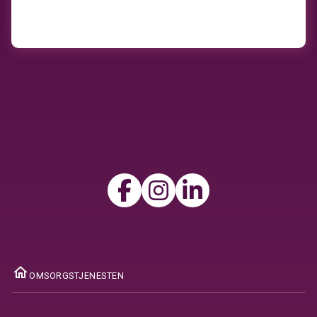
ome
OMSORGSTJENESTEN