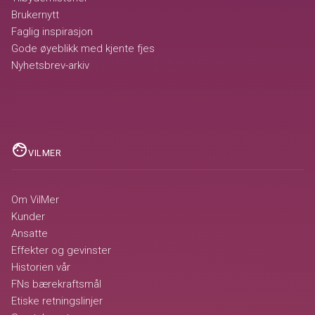
Brukernytt
Faglig inspirasjon
Gode øyeblikk med kjente fjes
Nyhetsbrev-arkiv
face
VILMER
Om VilMer
Kunder
Ansatte
Effekter og gevinster
Historien vår
FNs bærekraftsmål
Etiske retningslinjer