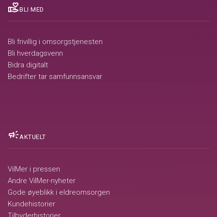
volunteer_activism
BLI MED
Bli frivillig i omsorgstjenesten
Bli hverdagsvenn
Bidra digitalt
Bedrifter tar samfunnsansvar
campaign
AKTUELT
VilMer i pressen
Andre VilMer-nyheter
Gode øyeblikk i eldreomsorgen
Kundehistorier
Tilbyderhistorier