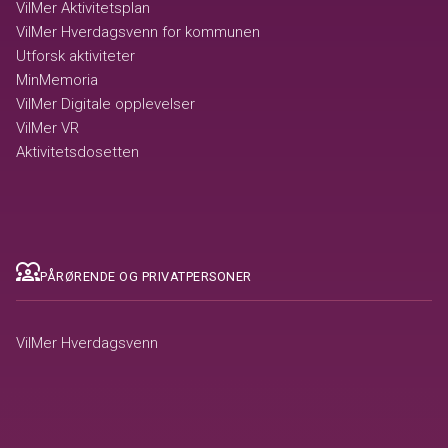
VilMer Aktivitetsplan
VilMer Hverdagsvenn for kommunen
Utforsk aktiviteter
MinMemoria
VilMer Digitale opplevelser
VilMer VR
Aktivitetsdosetten
diversity_1
PÅRØRENDE OG PRIVATPERSONER
VilMer Hverdagsvenn