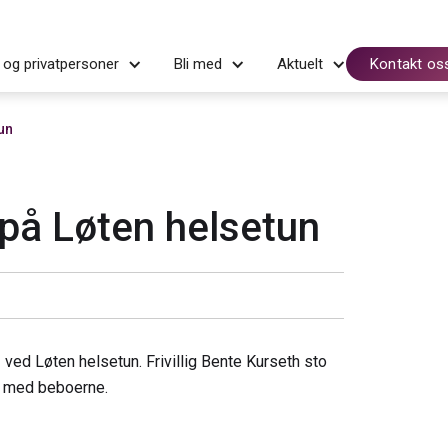
 og privatpersoner
Bli med
Aktuelt
Kontakt os
un
på Løten helsetun
ed Løten helsetun. Frivillig Bente Kurseth sto
n med beboerne.