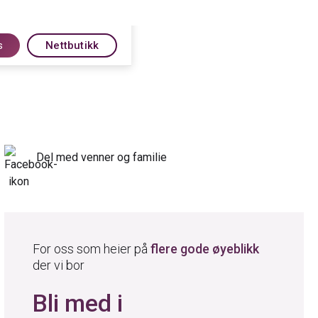
s
Nettbutikk
Del med venner og familie
For oss som heier på
flere gode øyeblikk
der vi bor
Bli med i