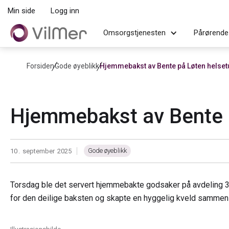
Min side
Logg inn
Omsorgstjenesten
Pårørende
Forsiden
Gode øyeblikk
Hjemmebakst av Bente på Løten helset
Hjemmebakst av Bente 
Gode øyeblikk
10
.
september
2025
|
Torsdag ble det servert hjemmebakte godsaker på avdeling 3 v
for den deilige baksten og skapte en hyggelig kveld samme