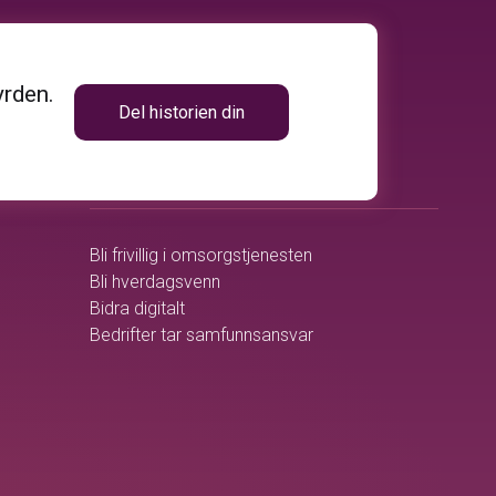
yrden.
Del historien din
volunteer_activism
BLI MED
Bli frivillig i omsorgstjenesten
Bli hverdagsvenn
Bidra digitalt
Bedrifter tar samfunnsansvar