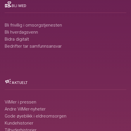
volunteer_activism
BLI MED
Bli frivillig i omsorgstjenesten
Bli hverdagsvenn
Bidra digitalt
Bedrifter tar samfunnsansvar
campaign
AKTUELT
VilMer i pressen
Andre VilMer-nyheter
Gode øyeblikk i eldreomsorgen
Kundehistorier
Tilbyderhistorier