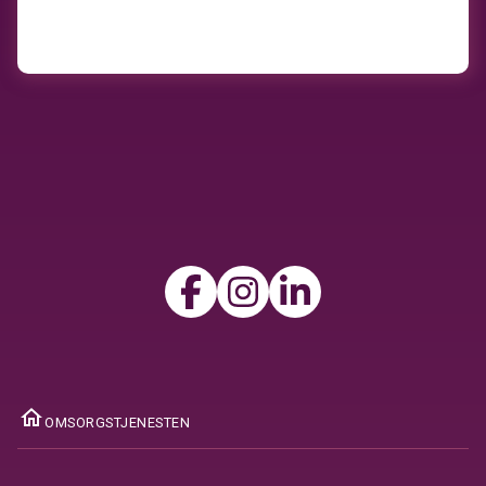
ome
OMSORGSTJENESTEN