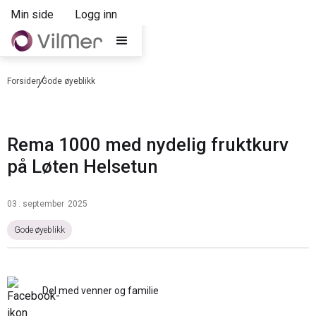
Min side
Logg inn
Forsiden
Gode øyeblikk
Rema 1000 med nydelig fruktkurv
på Løten Helsetun
03
.
september
2025
Gode øyeblikk
Del med venner og familie