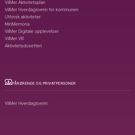
VilMer Aktivitetsplan
VilMer Hverdagsvenn for kommunen
Utforsk aktiviteter
MinMemoria
VilMer Digitale opplevelser
VilMer VR
Aktivitetsdosetten
diversity_1
PÅRØRENDE OG PRIVATPERSONER
VilMer Hverdagsvenn