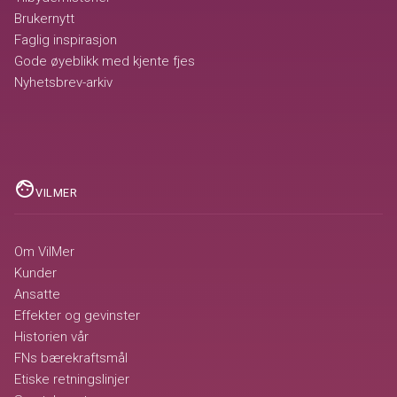
Brukernytt
Faglig inspirasjon
Gode øyeblikk med kjente fjes
Nyhetsbrev-arkiv
face
VILMER
Om VilMer
Kunder
Ansatte
Effekter og gevinster
Historien vår
FNs bærekraftsmål
Etiske retningslinjer