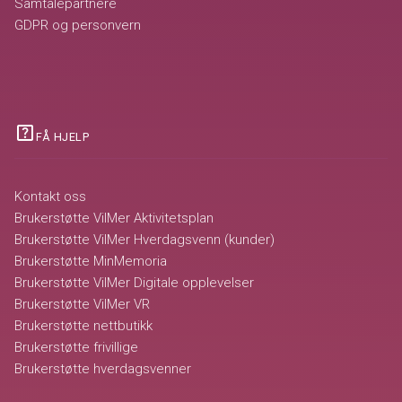
Samtalepartnere
GDPR og personvern
help_center
FÅ HJELP
Kontakt oss
Brukerstøtte VilMer Aktivitetsplan
Brukerstøtte VilMer Hverdagsvenn (kunder)
Brukerstøtte MinMemoria
Brukerstøtte VilMer Digitale opplevelser
Brukerstøtte VilMer VR
Brukerstøtte nettbutikk
Brukerstøtte frivillige
Brukerstøtte hverdagsvenner