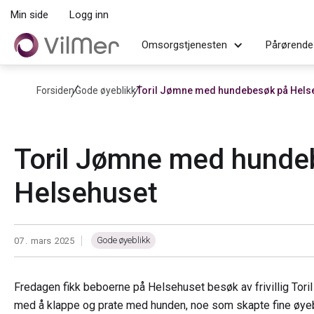
Min side
Logg inn
Omsorgstjenesten
Pårørende
Forsiden
Gode øyeblikk
Toril Jømne med hundebesøk på Hels
Toril Jømne med hunde
Helsehuset
Gode øyeblikk
07
.
mars
2025
|
Fredagen fikk beboerne på Helsehuset besøk av frivillig Tori
med å klappe og prate med hunden, noe som skapte fine øyeb