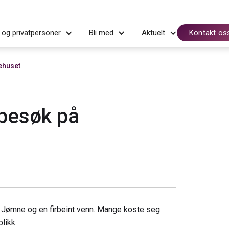
 og privatpersoner
Bli med
Aktuelt
Kontakt os
ehuset
besøk på
l Jømne og en firbeint venn. Mange koste seg
likk.