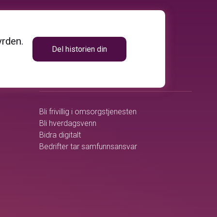
yrden.
Del historien din
volunteer_activism
BLI MED
Bli frivillig i omsorgstjenesten
Bli hverdagsvenn
Bidra digitalt
Bedrifter tar samfunnsansvar