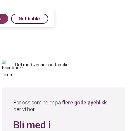
s
Nettbutikk
Del med venner og familie
For oss som heier på
flere gode øyeblikk
der vi bor
Bli med i