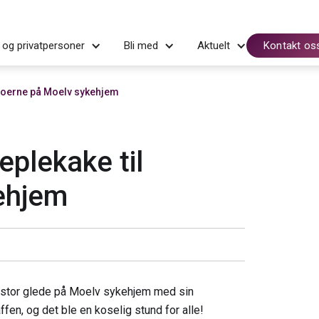
 og privatpersoner
Bli med
Aktuelt
Kontakt os
eboerne på Moelv sykehjem
eplekake til
ehjem
te stor glede på Moelv sykehjem med sin
, og det ble en koselig stund for alle!