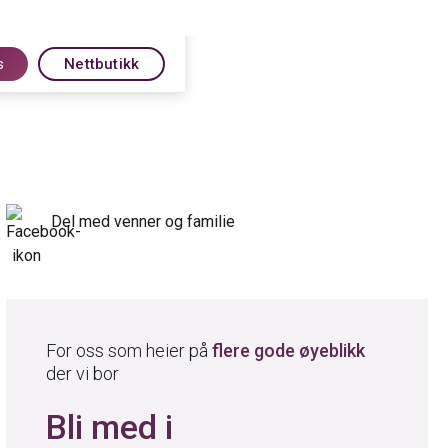
s
Nettbutikk
Del med venner og familie
For oss som heier på
flere gode øyeblikk
der vi bor
Bli med i