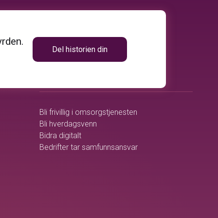
yrden.
Del historien din
volunteer_activism
BLI MED
Bli frivillig i omsorgstjenesten
Bli hverdagsvenn
Bidra digitalt
Bedrifter tar samfunnsansvar