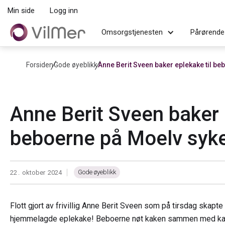
Min side
Logg inn
Omsorgstjenesten
Pårørende
Forsiden
Gode øyeblikk
Anne Berit Sveen baker eplekake til b
Anne Berit Sveen baker 
beboerne på Moelv syk
Gode øyeblikk
22
.
oktober
2024
|
Flott gjort av frivillig Anne Berit Sveen som på tirsdag skap
hjemmelagde eplekake! Beboerne nøt kaken sammen med kaffen