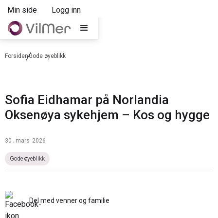
Min side
Logg inn
Forsiden
Gode øyeblikk
Sofia Eidhamar på Norlandia
Oksenøya sykehjem – Kos og hygge
30
.
mars
2026
Gode øyeblikk
Del med venner og familie