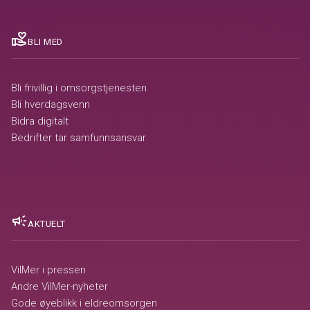
volunteer_activism
BLI MED
Bli frivillig i omsorgstjenesten
Bli hverdagsvenn
Bidra digitalt
Bedrifter tar samfunnsansvar
campaign
AKTUELT
VilMer i pressen
Andre VilMer-nyheter
Gode øyeblikk i eldreomsorgen