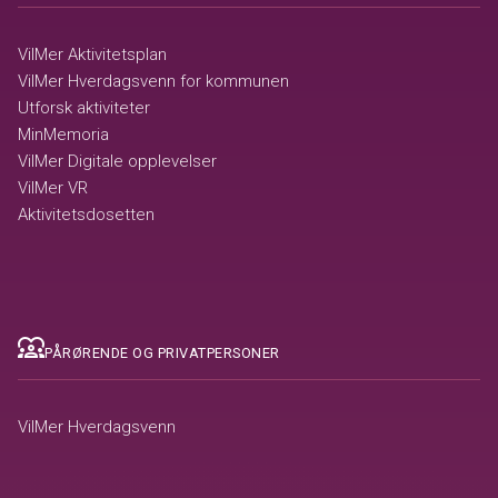
VilMer Aktivitetsplan
VilMer Hverdagsvenn for kommunen
Utforsk aktiviteter
MinMemoria
VilMer Digitale opplevelser
VilMer VR
Aktivitetsdosetten
diversity_1
PÅRØRENDE OG PRIVATPERSONER
VilMer Hverdagsvenn