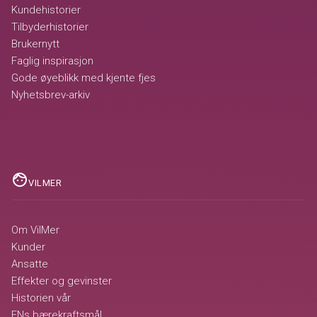
Kundehistorier
Tilbyderhistorier
Brukernytt
Faglig inspirasjon
Gode øyeblikk med kjente fjes
Nyhetsbrev-arkiv
face
VILMER
Om VilMer
Kunder
Ansatte
Effekter og gevinster
Historien vår
FNs bærekraftsmål