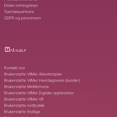
Etiske retningslinjer
Samtalepartnere
GDPR og personvern
help_center
FÅ HJELP
Kontakt oss
Brukerstøtte VilMer Aktivitetsplan
Brukerstøtte VilMer Hverdagsvenn (kunder)
Brukerstøtte MinMemoria
Brukerstøtte VilMer Digitale opplevelser
Brukerstøtte VilMer VR
Brukerstøtte nettbutikk
Brukerstøtte frivillige