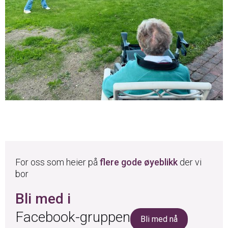
For oss som heier på
flere gode øyeblikk
der vi
bor
Bli med i
Facebook-gruppen
Bli med nå