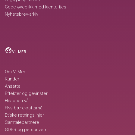
Gode øyeblikk med kjente fjes
Nyhetsbrev-arkiv
face
VILMER
Om VilMer
Kunder
Ansatte
Effekter og gevinster
Historien vår
FNs bærekraftsmål
Etiske retningslinjer
Samtalepartnere
GDPR og personvern