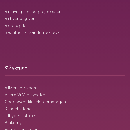
Bli frivillig i omsorgstjenesten
Bli hverdagsvenn
Bidra digitalt
Bedrifter tar samfunnsansvar
campaign
AKTUELT
VilMer i pressen
Andre VilMer-nyheter
Gode øyeblikk i eldreomsorgen
Kundehistorier
Tilbyderhistorier
Brukernytt
Faglig inspirasjon