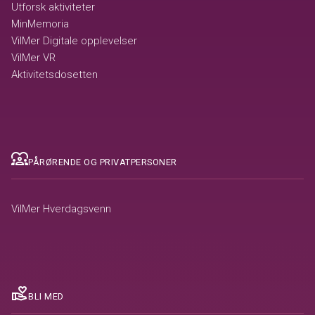
Utforsk aktiviteter
MinMemoria
VilMer Digitale opplevelser
VilMer VR
Aktivitetsdosetten
diversity_1
PÅRØRENDE OG PRIVATPERSONER
VilMer Hverdagsvenn
volunteer_activism
BLI MED