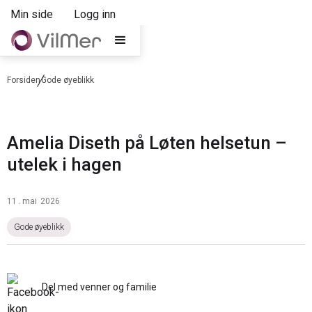
Min side
Logg inn
Forsiden
Gode øyeblikk
Amelia Diseth på Løten helsetun –
utelek i hagen
11
.
mai
2026
Gode øyeblikk
Del med venner og familie