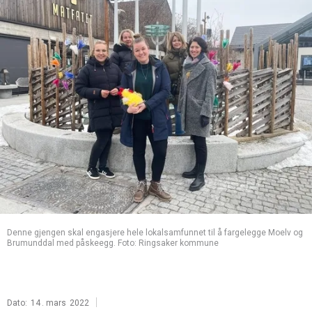
Denne gjengen skal engasjere hele lokalsamfunnet til å fargelegge Moelv og
Brumunddal med påskeegg. Foto: Ringsaker kommune
|
Dato:
14
.
mars
2022