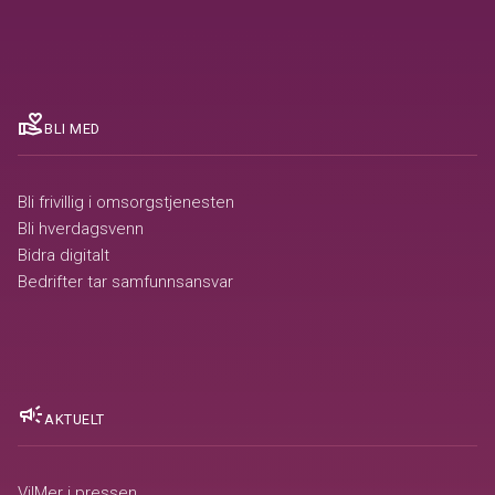
volunteer_activism
BLI MED
Bli frivillig i omsorgstjenesten
Bli hverdagsvenn
Bidra digitalt
Bedrifter tar samfunnsansvar
campaign
AKTUELT
VilMer i pressen