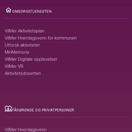
ome
OMSORGSTJENESTEN
VilMer Aktivitetsplan
VilMer Hverdagsvenn for kommunen
Utforsk aktiviteter
MinMemoria
VilMer Digitale opplevelser
VilMer VR
Aktivitetsdosetten
diversity_1
PÅRØRENDE OG PRIVATPERSONER
VilMer Hverdagsvenn