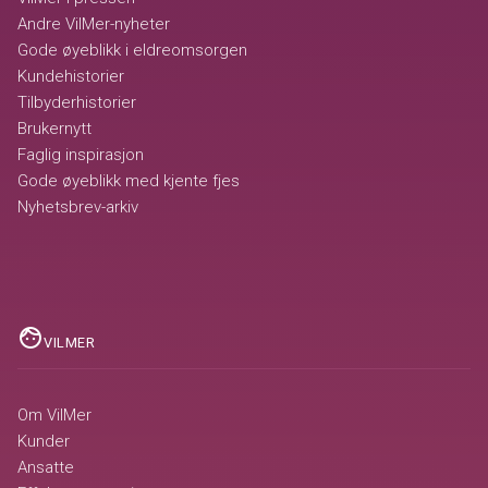
Andre VilMer-nyheter
Gode øyeblikk i eldreomsorgen
Kundehistorier
Tilbyderhistorier
Brukernytt
Faglig inspirasjon
Gode øyeblikk med kjente fjes
Nyhetsbrev-arkiv
face
VILMER
Om VilMer
Kunder
Ansatte