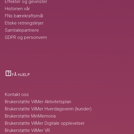
Effekter og gevinster
Historien vår
FNs bærekraftsmål
Etiske retningslinjer
Samtalepartnere
GDPR og personvern
help_center
FÅ HJELP
Kontakt oss
Brukerstøtte VilMer Aktivitetsplan
Brukerstøtte VilMer Hverdagsvenn (kunder)
Brukerstøtte MinMemoria
Brukerstøtte VilMer Digitale opplevelser
Brukerstøtte VilMer VR