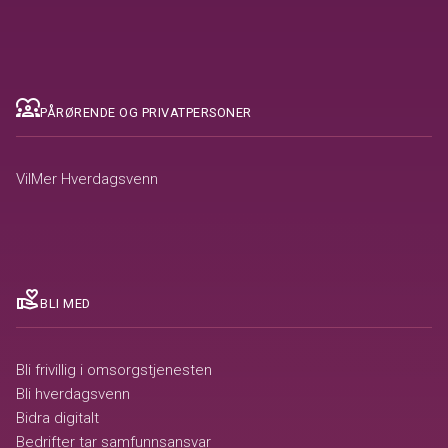
diversity_1
PÅRØRENDE OG PRIVATPERSONER
VilMer Hverdagsvenn
volunteer_activism
BLI MED
Bli frivillig i omsorgstjenesten
Bli hverdagsvenn
Bidra digitalt
Bedrifter tar samfunnsansvar