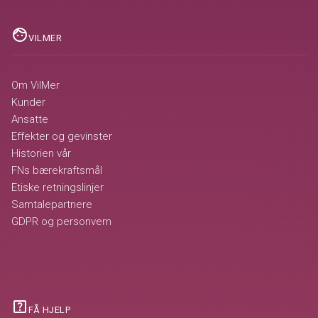
face
VILMER
Om VilMer
Kunder
Ansatte
Effekter og gevinster
Historien vår
FNs bærekraftsmål
Etiske retningslinjer
Samtalepartnere
GDPR og personvern
help_center
FÅ HJELP