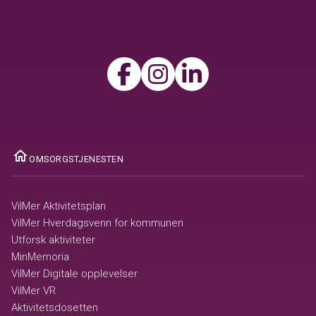
ome
OMSORGSTJENESTEN
VilMer Aktivitetsplan
VilMer Hverdagsvenn for kommunen
Utforsk aktiviteter
MinMemoria
VilMer Digitale opplevelser
VilMer VR
Aktivitetsdosetten