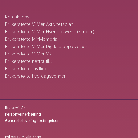
Kontakt oss
Brukerstøtte VilMer Aktivitetsplan
Brukerstøtte VilMer Hverdagsvenn (kunder)
Brukerstøtte MinMemoria
Brukerstøtte VilMer Digitale opplevelser
Brukerstøtte VilMer VR
Brukerstøtte nettbutikk
Brukerstøtte frivillige
Brukerstøtte hverdagsvenner
Brukervilkår
Personvernerklæring
Generelle leveringsbetingelser
kontakt@vilmer.no
mail