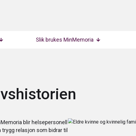
Slik brukes MinMemoria
livshistorien
nMemoria
blir helsepersonell
trygg relasjon som bidrar til