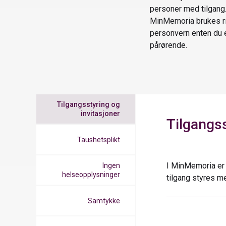
personer med tilgang. 
MinMemoria brukes ri
personvern enten du e
pårørende.
Tilgangsstyring og
invitasjoner
Tilgangss
Taushetsplikt
I MinMemoria er 
Ingen
helseopplysninger
tilgang styres m
Samtykke