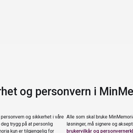
org, forebygge uro og
rørende.
onell behøver for å utøve
nde, som igjen skaper en
rhet og personvern i MinM
å personvern og sikkerhet i våre
Alle som skal bruke MinMemori
 deg trygg på at personlig
løsninger, må signere og aksep
ria kun er tilgjengelig for
brukervilkår og personvernerk