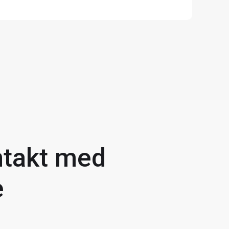
ntakt med
e