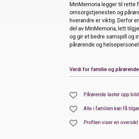
MinMemoria legger til rette
omsorgstjenesten og pårøren
hverandre er viktig. Derfor
del av MinMemoria, lett tilg
og gir et bedre samspill og 
pårørende og helsepersonell
Verdi for familie og pårørende
Ved å bidra med innhold t
Pårørende laster opp bild
helsepersonell innsikt i 
interesser og relasjonene 
Alle i familien kan få tilg
Med MinMemoria opple
Profilen viser en oversik
økt innsikt i beboeren