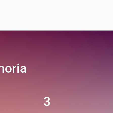
for jevnlig kontakt med omsorgstjenesten.
onell har bedre forståelse og kjennskap til hvem
moria
3