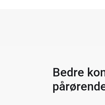
Bedre ko
pårørend