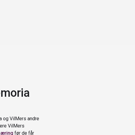
emoria
a og VilMers andre
tere VilMers
læring
før de får