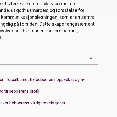
 for lavterskel kommunikasjon mellom
de. Et godt samarbeid og forståelse for
 er kommunikasjonsløsningen, som er en sentral
jengelig på forsiden. Dette skaper engasjement
involvering i hverdagen mellom beboer,
.
il beboerens MinMemoria-profil gir pårørende
er i fotoalbumet fra beboerens oppvekst og liv
hvem beboeren er, hva de har opplevd og
som er viktige for dem.
ang til beboerens profil
ver pårørende:
t over beboerens viktigste relasjoner
s hverdag gjennom jevnlige hverdagsglimt og