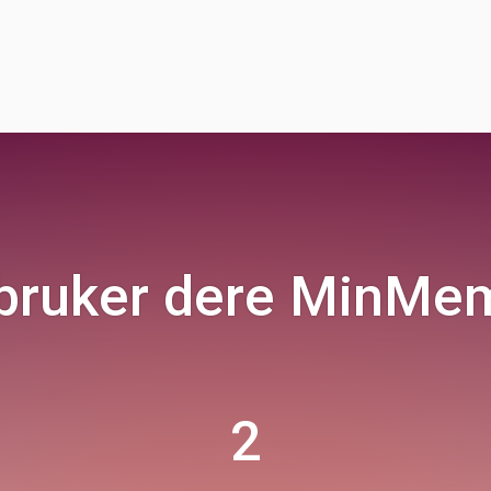
hilsener.
at terskelen er lavere 
trygghet i at helsepers
beboeren er.
 bruker dere MinMe
2