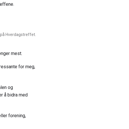
effene.
 på Hverdagstreffet.
enger mest.
teressante for meg,
alen og
er å bidra med
ller forening,