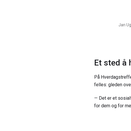
Jan Ug
Et sted å h
På Hverdagstreffe
felles: gleden ov
— Det er et sosial
for dem og for me