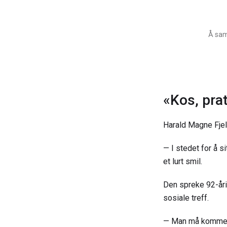
Å sama
«Kos, pra
Harald Magne Fjel
— I stedet for å s
et lurt smil.
Den spreke 92-årin
sosiale treff.
— Man må komme se