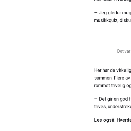
— Jeg gleder meg h
musikkquiz, diskus
Det var
Her har de virkeli
sammen. Flere av 
rommet trivelig og k
— Det gir en god f
trives, understrek
Les også:
Hverda