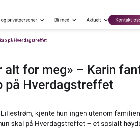
 og privatpersoner
Bli med
Aktuelt
Kontakt os
sskap på Hverdagstreffet
 alt for meg» – Karin fan
p på Hverdagstreffet
il Lillestrøm, kjente hun ingen utenom familie
 hun skal på Hverdagstreffet – et sosialt høy