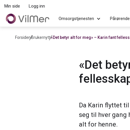
Min side
Logg inn
Omsorgstjenesten
Pårørende
Forsiden
Brukernytt
«Det betyr alt for meg» – Karin fant felle
«Det betyr
fellesska
Da Karin flyttet t
seg til hver gang
alt for henne.