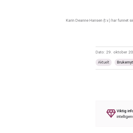
Karin Deanne Hansen (t.v.) har funnet si
Dato:
29
.
oktober
20
Aktuelt
Brukernyt
diamond
Viktig in
intelligen