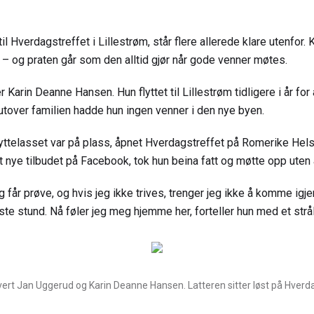
il Hverdagstreffet i Lillestrøm, står flere allerede klare utenfor. 
st – og praten går som den alltid gjør når gode venner møtes.
r Karin Deanne Hansen. Hun flyttet til Lillestrøm tidligere i år f
 utover familien hadde hun ingen venner i den nye byen.
lyttelasset var på plass, åpnet Hverdagstreffet på Romerike Hels
t nye tilbudet på Facebook, tok hun beina fatt og møtte opp uten
g får prøve, og hvis jeg ikke trives, trenger jeg ikke å komme igj
rste stund. Nå føler jeg meg hjemme her, forteller hun med et strå
vert Jan Uggerud og Karin Deanne Hansen. Latteren sitter løst på Hverd