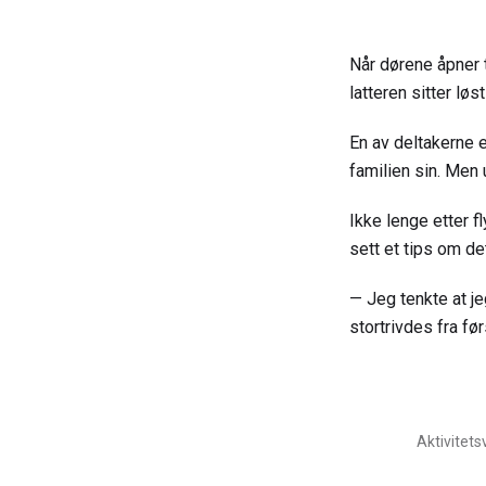
Når dørene åpner t
latteren sitter lø
En av deltakerne e
familien sin. Men
Ikke lenge etter f
sett et tips om de
— Jeg tenkte at je
stortrivdes fra fø
Aktivitets