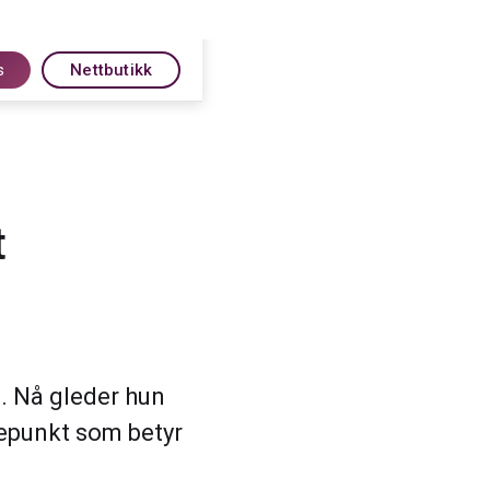
s
Nettbutikk
t
n. Nå gleder hun
depunkt som betyr