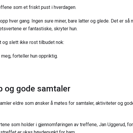
effene som et friskt pust i hverdagen.
opp hver gang. Ingen sure miner, bare latter og glede. Det er så
tetsvertene er fantastiske, skryter hun.
tt og slett ikke rost tilbudet nok:
 meg, forteller hun oppriktig.
p og gode samtaler
amler eldre som ønsker å møtes for samtaler, aktiviteter og gode
rtene som holder i gjennomføringen av treffene, Jan Uggerud, for
streffet er ukas høydepunkt for ham.