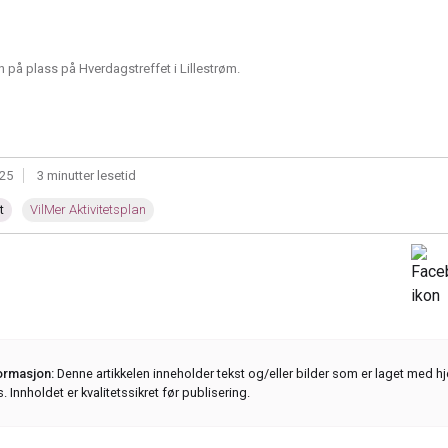
n på plass på Hverdagstreffet i Lillestrøm.
25
|
3 minutter lesetid
t
VilMer Aktivitetsplan
formasjon:
Denne artikkelen inneholder tekst og/eller bilder som er laget med hj
s. Innholdet er kvalitetssikret før publisering.