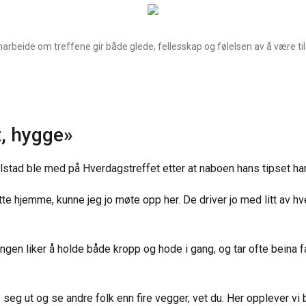
rbeide om treffene gir både glede, fellesskap og følelsen av å være til
t, hygge»
lstad ble med på Hverdagstreffet etter at naboen hans tipset ha
itte hjemme, kunne jeg jo møte opp her. De driver jo med litt av hv
gen liker å holde både kropp og hode i gang, og tar ofte beina fa
g ut og se andre folk enn fire vegger, vet du. Her opplever vi 