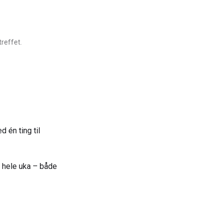
reffet.
 én ting til
r hele uka – både