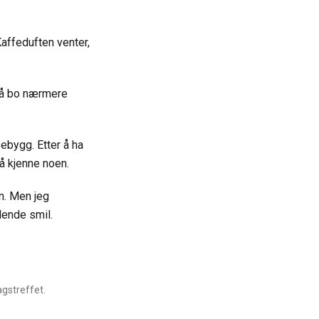
Kaffeduften venter,
or å bo nærmere
ebygg. Etter å ha
 å kjenne noen.
en. Men jeg
lende smil.
agstreffet.