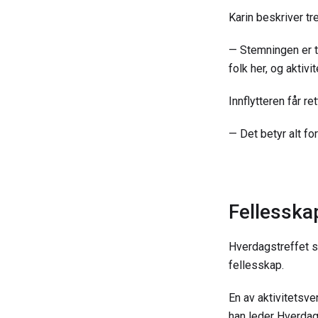
Karin beskriver tr
— Stemningen er t
folk her, og aktivi
Innflytteren får re
— Det betyr alt for
Fellesska
Hverdagstreffet s
fellesskap.
En av aktivitetsve
han leder Hverdag