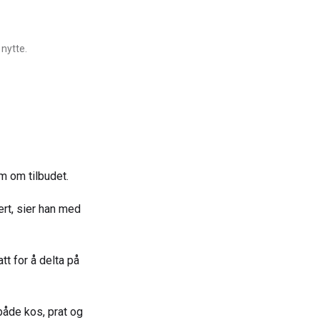
 nytte.
m om tilbudet.
ert, sier han med
tt for å delta på
både kos, prat og