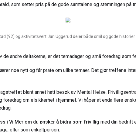
Harald, som setter pris på de gode samtalene og stemningen på tr
tad (92) og aktivitetsvert Jan Uggerud deler både smil og gode historier
av de andre deltakerne, er det temadager og små foredrag som f
 lærer noe nytt og får prate om ulike temaer. Det gjør treffene in
agstreffet blant annet hatt besøk av Mental Helse, Frivilligsentr
foredrag om elsikkerhet i hjemmet. Vi håper at enda flere ønsk
edrag.
s i VilMer om du ønsker å bidra som frivillig
med din bedrift e
hage, eller som enkeltperson.