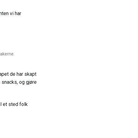
ten vi har
takerne.
kapet de har skapt
 snacks, og gjøre
l et sted folk