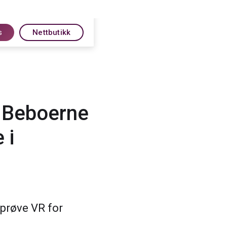
s
Nettbutikk
: Beboerne
 i
 prøve VR for