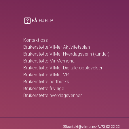
help_center
FÅ HJELP
Kontakt oss
Brukerstøtte VilMer Aktivitetsplan
Brukerstøtte VilMer Hverdagsvenn (kunder)
Brukerstøtte MinMemoria
Brukerstøtte VilMer Digitale opplevelser
Brukerstøtte VilMer VR
Brukerstøtte nettbutikk
Brukerstøtte frivillige
Brukerstøtte hverdagsvenner
kontakt@vilmer.no
73 02 22 22
mail
call