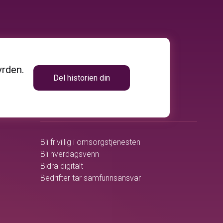
yrden.
Del historien din
volunteer_activism
BLI MED
Bli frivillig i omsorgstjenesten
Bli hverdagsvenn
Bidra digitalt
Bedrifter tar samfunnsansvar