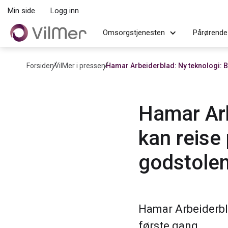
Min side
Logg inn
Omsorgstjenesten
Pårørende
Forsiden
VilMer i pressen
Hamar Arbeiderblad: Ny teknologi: B
Hamar Arb
kan reise
godstole
Hamar Arbeiderbla
første gang.