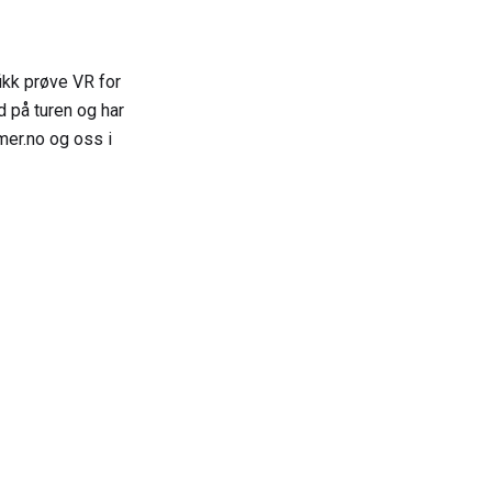
ikk prøve VR for
 på turen og har
lmer.no og oss i