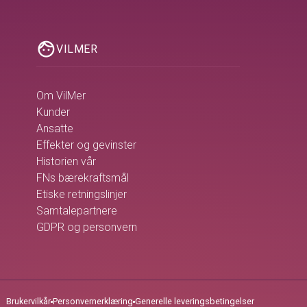
face
VILMER
Om VilMer
Kunder
Ansatte
Effekter og gevinster
Historien vår
FNs bærekraftsmål
Etiske retningslinjer
Samtalepartnere
GDPR og personvern
Brukervilkår
Personvernerklæring
Generelle leveringsbetingelser