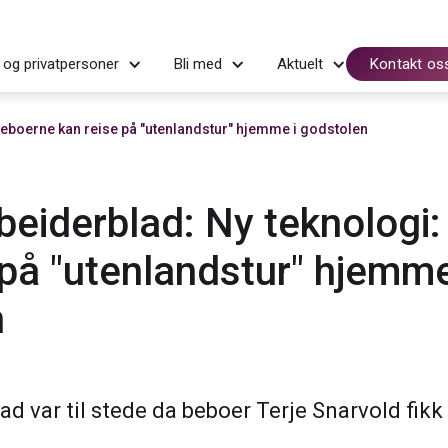
 og privatpersoner
Bli med
Aktuelt
Kontakt os
eboerne kan reise på "utenlandstur" hjemme i godstolen
eiderblad: Ny teknologi
 på "utenlandstur" hjemme
n
d var til stede da beboer Terje Snarvold fikk