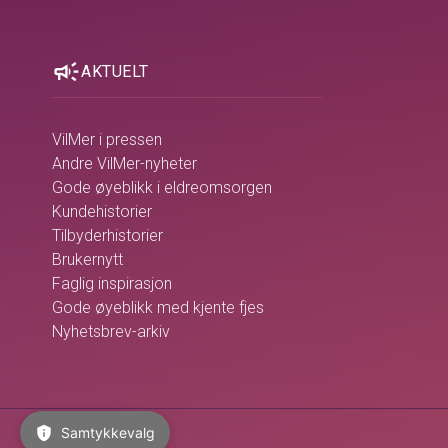
campaign
AKTUELT
VilMer i pressen
Andre VilMer-nyheter
Gode øyeblikk i eldreomsorgen
Kundehistorier
Tilbyderhistorier
Brukernytt
Faglig inspirasjon
Gode øyeblikk med kjente fjes
Nyhetsbrev-arkiv
privacy_tip
Samtykkevalg
VilMer AS @ 2026