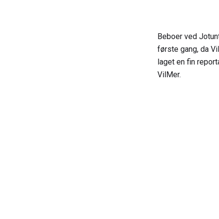
Beboer ved Jotunt
første gang, da V
laget en fin report
VilMer.