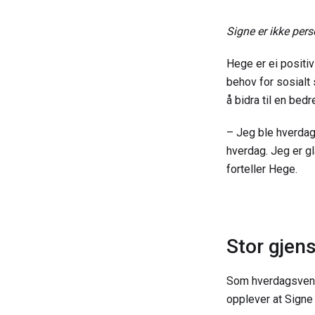
Signe er ikke per
Hege er ei positi
behov for sosialt 
å bidra til en bed
– Jeg ble hverdags
hverdag. Jeg er g
forteller Hege.
Stor gjen
Som hverdagsvenn
opplever at Signe