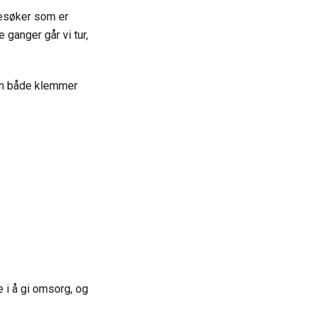
besøker som er
 ganger går vi tur,
nom både klemmer
 i å gi omsorg, og