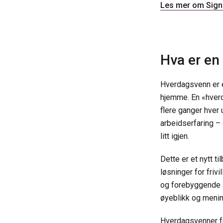
Les mer om Signe
Hva er en
Hverdagsvenn er e
hjemme. En «hverd
flere ganger hver
arbeidserfaring – 
litt igjen.
Dette er et nytt t
løsninger for fri
og forebyggende a
øyeblikk og mening
Hverdagsvenner fu