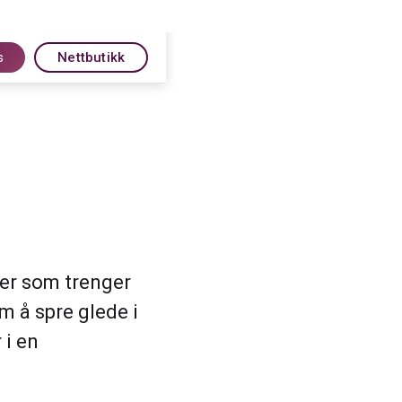
s
Nettbutikk
ker som trenger
m å spre glede i
 i en