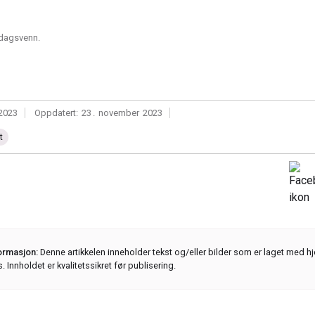
rdagsvenn.
2023
|
Oppdatert:
23
.
november
2023
|
t
formasjon:
Denne artikkelen inneholder tekst og/eller bilder som er laget med hj
s. Innholdet er kvalitetssikret før publisering.