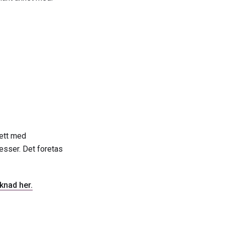
tett med
esser. Det foretas
knad her.