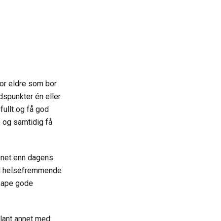
for eldre som bor
dspunkter én eller
fullt og få god
e og samtidig få
annet enn dagens
med helsefremmende
skape gode
blant annet med: