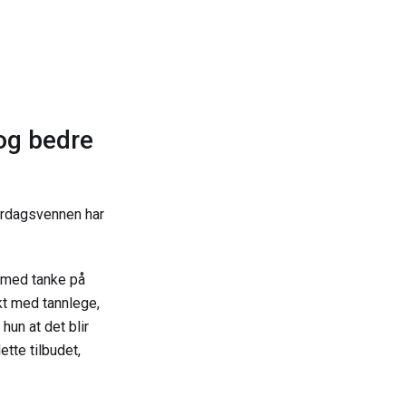
 og bedre
verdagsvennen har
t med tanke på
kt med tannlege,
un at det blir
ette tilbudet,