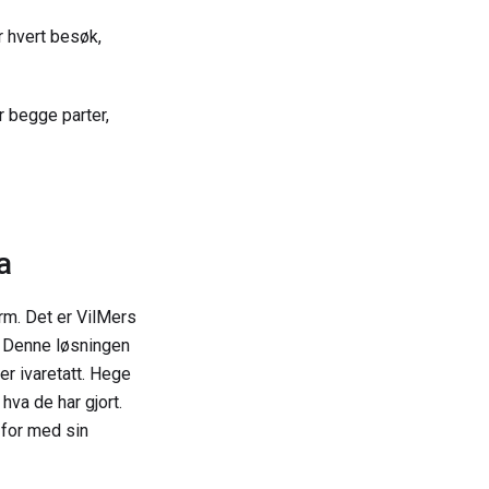
r hvert besøk,
r begge parter,
a
rm. Det er VilMers
e. Denne løsningen
er ivaretatt. Hege
hva de har gjort.
 for med sin