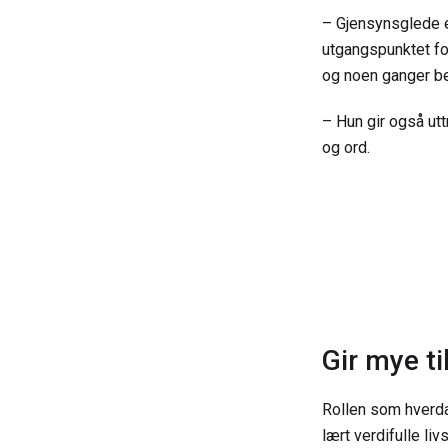
– Gjensynsglede er
utgangspunktet for
og noen ganger be
– Hun gir også ut
og ord.
Gir mye ti
Rollen som hverda
lært verdifulle li