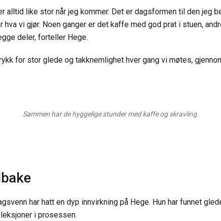
 alltid like stor når jeg kommer. Det er dagsformen til den jeg 
 hva vi gjør. Noen ganger er det kaffe med god prat i stuen, andre
gge deler, forteller Hege.
trykk for stor glede og takknemlighet hver gang vi møtes, gjen
Sammen har de hyggelige stunder med kaffe og skravling.
lbake
gsvenn har hatt en dyp innvirkning på Hege. Hun har funnet glede
vsleksjoner i prosessen.