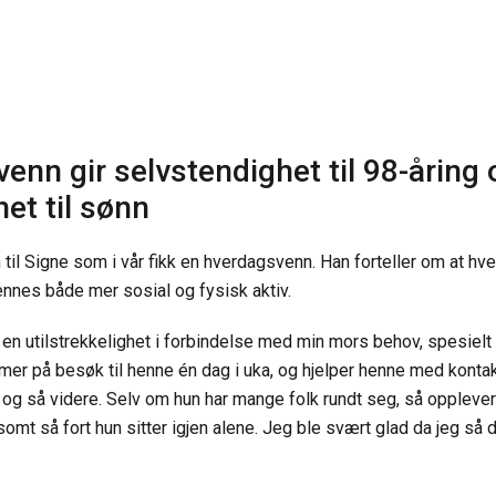
enn gir selvstendighet til 98-åring
et til sønn
 til Signe som i vår fikk en hverdagsvenn. Han forteller om at h
ennes både mer sosial og fysisk aktiv.
å en utilstrekkelighet i forbindelse med min mors behov, spesiel
er på besøk til henne én dag i uka, og hjelper henne med konta
g så videre. Selv om hun har mange folk rundt seg, så opplever h
omt så fort hun sitter igjen alene. Jeg ble svært glad da jeg så d