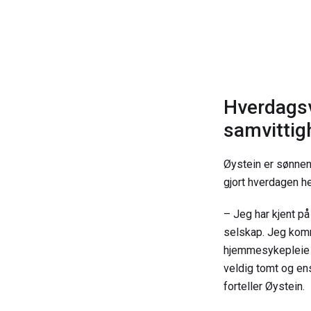
Hverdagsv
samvittigh
Øystein er sønnen
gjort hverdagen h
– Jeg har kjent p
selskap. Jeg komm
hjemmesykepleie o
veldig tomt og ens
forteller Øystein.