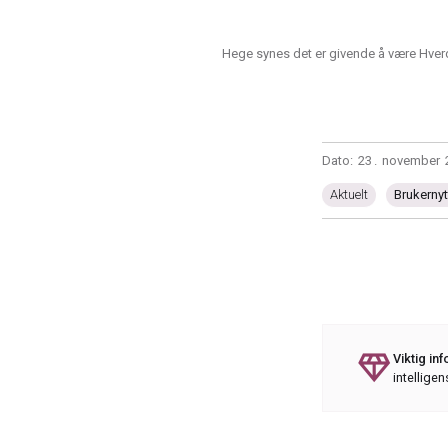
Hege synes det er givende å være Hve
Dato:
23
.
november
Aktuelt
Brukernyt
diamond
Viktig in
intelligen