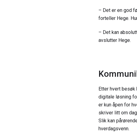
– Det er en god fø
forteller Hege. Hu
– Det kan absolutt
avslutter Hege.
Kommunik
Etter hvert besøk
digitale løsning f
er kun åpen for h
skriver litt om da
Slik kan pårørend
hverdagsvenn.