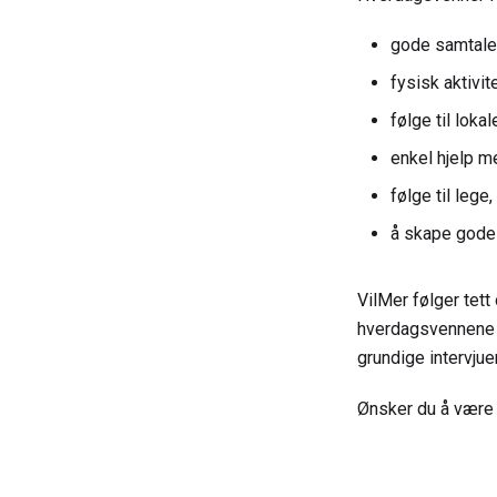
gode samtale
fysisk aktivite
følge til loka
enkel hjelp m
følge til lege
å skape gode 
VilMer følger tet
hverdagsvennene o
grundige intervju
Ønsker du å vær