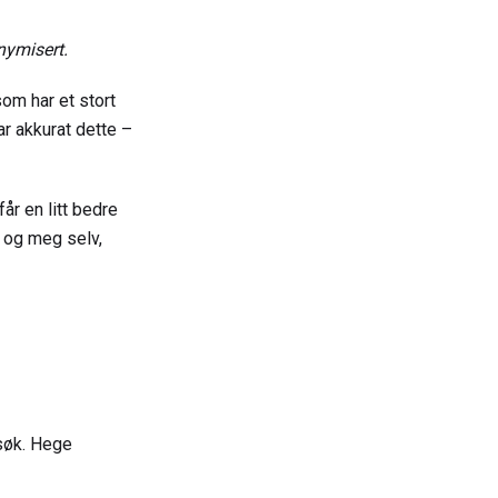
nymisert.
om har et stort
r akkurat dette –
år en litt bedre
 og meg selv,
søk. Hege