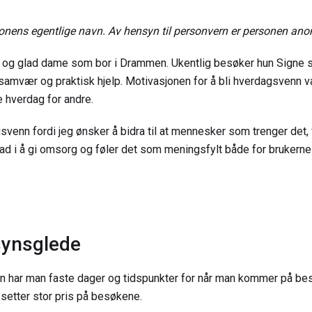
sonens egentlige navn. Av hensyn til personvern er personen ano
v og glad dame som bor i Drammen. Ukentlig besøker hun Signe s
samvær og praktisk hjelp. Motivasjonen for å bli hverdagsvenn va
re hverdag for andre.
venn fordi jeg ønsker å bidra til at mennesker som trenger det, f
lad i å gi omsorg og føler det som meningsfylt både for brukerne
synsglede
 har man faste dager og tidspunkter for når man kommer på be
 setter stor pris på besøkene.