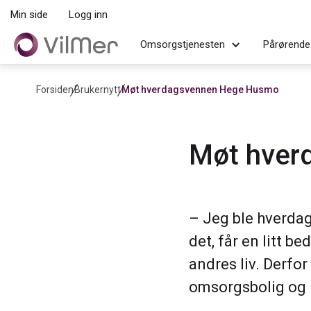
Min side
Logg inn
Omsorgstjenesten
Pårørende
Forsiden
Brukernytt
Møt hverdagsvennen Hege Husmo
Møt hver
– Jeg ble hverdag
det, får en litt 
andres liv. Derfo
omsorgsbolig og 