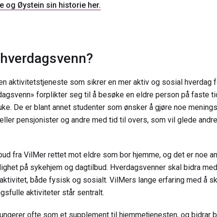
 og Øystein sin historie her.
 hverdagsvenn?
n aktivitetstjeneste som sikrer en mer aktiv og sosial hverdag 
agsvenn» forplikter seg til å besøke en eldre person på faste ti
 uke. De er blant annet studenter som ønsker å gjøre noe menings
eller pensjonister og andre med tid til overs, som vil glede andr
ilbud fra VilMer rettet mot eldre som bor hjemme, og det er noe 
villighet på sykehjem og dagtilbud. Hverdagsvenner skal bidra 
ktivitet, både fysisk og sosialt. VilMers lange erfaring med å 
sfulle aktiviteter står sentralt.
ngerer ofte som et supplement til hjemmetjenesten, og bidrar 