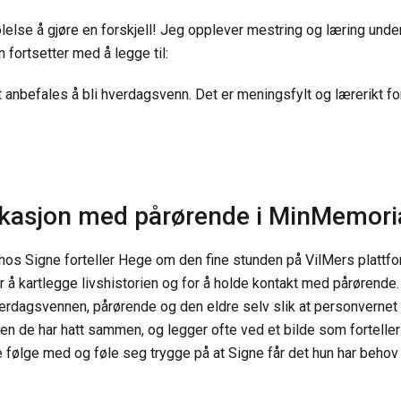
lelse å gjøre en forskjell! Jeg opplever mestring og læring unde
n fortsetter med å legge til:
 anbefales å bli hverdagsvenn. Det er meningsfylt og lærerikt fo
asjon med pårørende i MinMemori
 hos Signe forteller Hege om den fine stunden på VilMers plattfo
or å kartlegge livshistorien og for å holde kontakt med pårørend
verdagsvennen, pårørende og den eldre selv slik at personvernet 
gen de har hatt sammen, og legger ofte ved et bilde som forteller 
e følge med og føle seg trygge på at Signe får det hun har behov