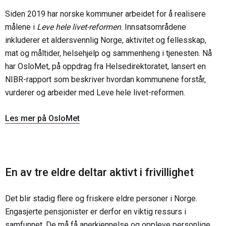
Siden 2019 har norske kommuner arbeidet for å realisere
målene i
Leve hele livet-reformen
. Innsatsområdene
inkluderer et aldersvennlig Norge, aktivitet og fellesskap,
mat og måltider, helsehjelp og sammenheng i tjenesten. Nå
har OsloMet, på oppdrag fra Helsedirektoratet, lansert en
NIBR-rapport som beskriver hvordan kommunene forstår,
vurderer og arbeider med Leve hele livet-reformen.
Les mer på OsloMet
En av tre eldre deltar aktivt i frivillighet
Det blir stadig flere og friskere eldre personer i Norge.
Engasjerte pensjonister er derfor en viktig ressurs i
samfunnet. De må få anerkjennelse og oppleve personlige