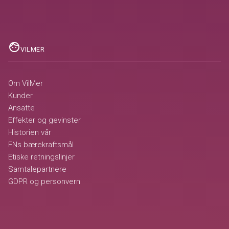
face
VILMER
Om VilMer
Kunder
Ansatte
Effekter og gevinster
Historien vår
FNs bærekraftsmål
Etiske retningslinjer
Samtalepartnere
GDPR og personvern