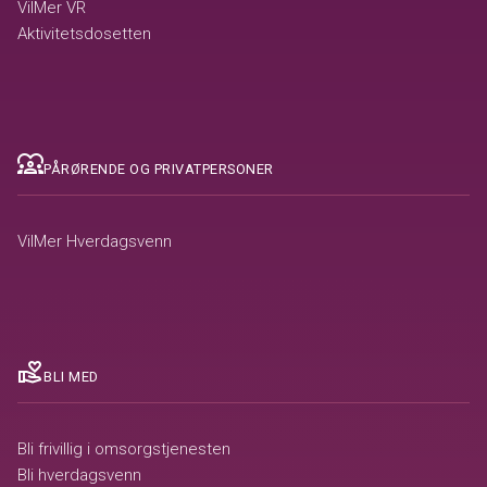
VilMer VR
Aktivitetsdosetten
diversity_1
PÅRØRENDE OG PRIVATPERSONER
VilMer Hverdagsvenn
volunteer_activism
BLI MED
Bli frivillig i omsorgstjenesten
Bli hverdagsvenn