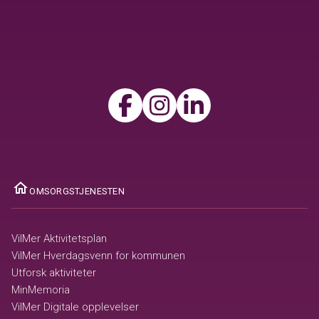
ome
OMSORGSTJENESTEN
VilMer Aktivitetsplan
VilMer Hverdagsvenn for kommunen
Utforsk aktiviteter
MinMemoria
VilMer Digitale opplevelser