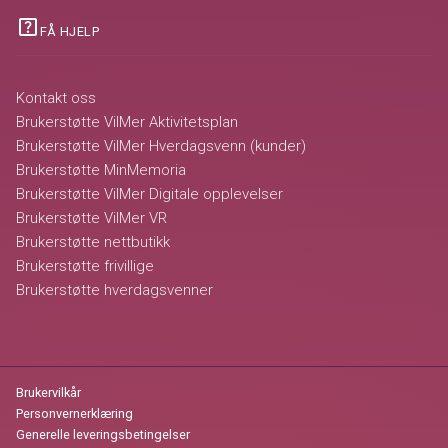
help_center
FÅ HJELP
Kontakt oss
Brukerstøtte VilMer Aktivitetsplan
Brukerstøtte VilMer Hverdagsvenn (kunder)
Brukerstøtte MinMemoria
Brukerstøtte VilMer Digitale opplevelser
Brukerstøtte VilMer VR
Brukerstøtte nettbutikk
Brukerstøtte frivillige
Brukerstøtte hverdagsvenner
Brukervilkår
Personvernerklæring
Generelle leveringsbetingelser