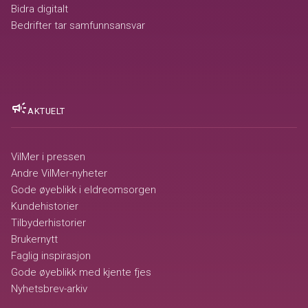
Bidra digitalt
Bedrifter tar samfunnsansvar
campaign
AKTUELT
VilMer i pressen
Andre VilMer-nyheter
Gode øyeblikk i eldreomsorgen
Kundehistorier
Tilbyderhistorier
Brukernytt
Faglig inspirasjon
Gode øyeblikk med kjente fjes
Nyhetsbrev-arkiv