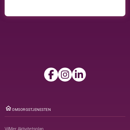
ome
OMSORGSTJENESTEN
VilMer Aktivitetsplan