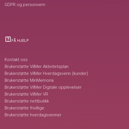
GDPR og personvern
help_center
FÅ HJELP
Kontakt oss
Brukerstøtte VilMer Aktivitetsplan
Brukerstøtte VilMer Hverdagsvenn (kunder)
Brukerstøtte MinMemoria
Brukerstøtte VilMer Digitale opplevelser
Brukerstøtte VilMer VR
Brukerstøtte nettbutikk
Brukerstøtte frivillige
Brukerstøtte hverdagsvenner