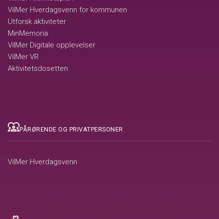
VilMer Hverdagsvenn for kommunen
Utforsk aktiviteter
MinMemoria
VilMer Digitale opplevelser
VilMer VR
Aktivitetsdosetten
diversity_1
PÅRØRENDE OG PRIVATPERSONER
VilMer Hverdagsvenn