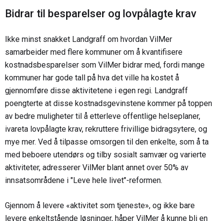
Bidrar til besparelser og lovpålagte krav
Ikke minst snakket Landgraff om hvordan VilMer
samarbeider med flere kommuner om å kvantifisere
kostnadsbesparelser som VilMer bidrar med, fordi mange
kommuner har gode tall på hva det ville ha kostet å
gjennomføre disse aktivitetene i egen regi. Landgraff
poengterte at disse kostnadsgevinstene kommer på toppen
av bedre muligheter til å etterleve offentlige helseplaner,
ivareta lovpålagte krav, rekruttere frivillige bidragsytere, og
mye mer. Ved å tilpasse omsorgen til den enkelte, som å ta
med beboere utendørs og tilby sosialt samvær og varierte
aktiviteter, adresserer VilMer blant annet over 50% av
innsatsområdene i "Leve hele livet"-reformen.
Gjennom å levere «aktivitet som tjeneste», og ikke bare
levere enkeltstående løsninger, håper VilMer å kunne bli en