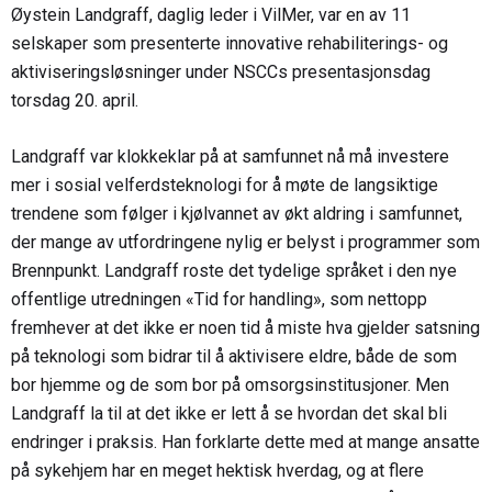
Øystein Landgraff, daglig leder i VilMer, var en av 11
selskaper som presenterte innovative rehabiliterings- og
aktiviseringsløsninger under NSCCs presentasjonsdag
torsdag 20. april.
Landgraff var klokkeklar på at samfunnet nå må investere
mer i sosial velferdsteknologi for å møte de langsiktige
trendene som følger i kjølvannet av økt aldring i samfunnet,
der mange av utfordringene nylig er belyst i programmer som
Brennpunkt. Landgraff roste det tydelige språket i den nye
offentlige utredningen «Tid for handling», som nettopp
fremhever at det ikke er noen tid å miste hva gjelder satsning
på teknologi som bidrar til å aktivisere eldre, både de som
bor hjemme og de som bor på omsorgsinstitusjoner. Men
Landgraff la til at det ikke er lett å se hvordan det skal bli
endringer i praksis. Han forklarte dette med at mange ansatte
på sykehjem har en meget hektisk hverdag, og at flere