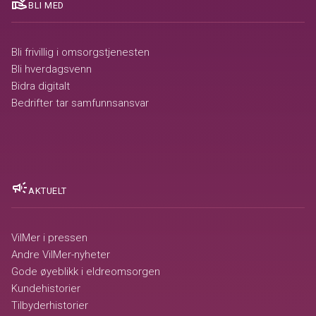
volunteer_activism
BLI MED
Bli frivillig i omsorgstjenesten
Bli hverdagsvenn
Bidra digitalt
Bedrifter tar samfunnsansvar
campaign
AKTUELT
VilMer i pressen
Andre VilMer-nyheter
Gode øyeblikk i eldreomsorgen
Kundehistorier
Tilbyderhistorier