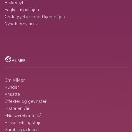
Brukernytt
Faglig inspirasjon
Gode øyeblikk med kjente fjes
Nyhetsbrev-arkiv
face
VILMER
Om VilMer
Kunder
Ansatte
Effekter og gevinster
Historien vår
FNs bærekraftsmål
Etiske retningslinjer
Samtalepartnere