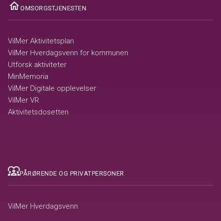
ome
OMSORGSTJENESTEN
VilMer Aktivitetsplan
VilMer Hverdagsvenn for kommunen
Utforsk aktiviteter
MinMemoria
VilMer Digitale opplevelser
VilMer VR
Aktivitetsdosetten
diversity_1
PÅRØRENDE OG PRIVATPERSONER
VilMer Hverdagsvenn