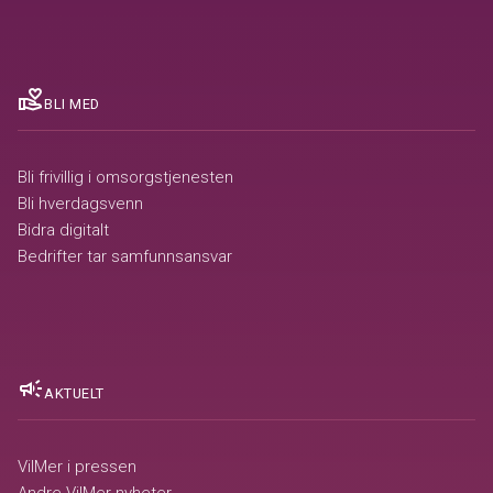
volunteer_activism
BLI MED
Bli frivillig i omsorgstjenesten
Bli hverdagsvenn
Bidra digitalt
Bedrifter tar samfunnsansvar
campaign
AKTUELT
VilMer i pressen