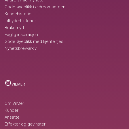
Andre VilMer-nyheter
Gode øyeblikk i eldreomsorgen
Kundehistorier
Tilbyderhistorier
Brukernytt
Faglig inspirasjon
Gode øyeblikk med kjente fjes
Nyhetsbrev-arkiv
face
VILMER
Om VilMer
Kunder
Ansatte
Effekter og gevinster