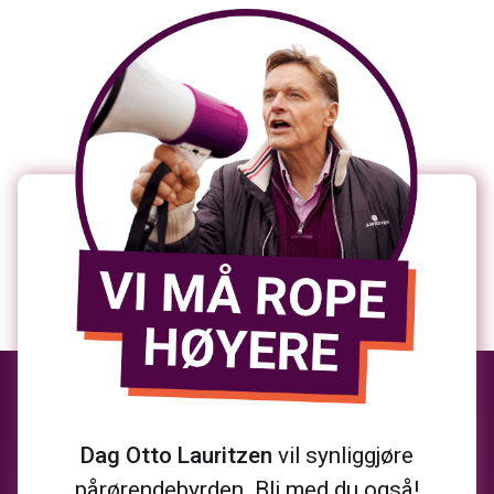
Dag Otto Lauritzen
vil synliggjøre
pårørendebyrden. Bli med du også!