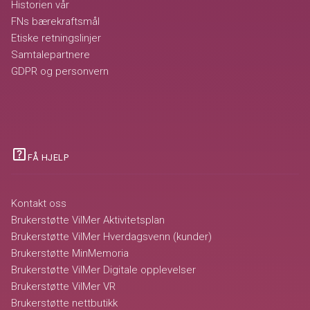
Historien vår
FNs bærekraftsmål
Etiske retningslinjer
Samtalepartnere
GDPR og personvern
help_center
FÅ HJELP
Kontakt oss
Brukerstøtte VilMer Aktivitetsplan
Brukerstøtte VilMer Hverdagsvenn (kunder)
Brukerstøtte MinMemoria
Brukerstøtte VilMer Digitale opplevelser
Brukerstøtte VilMer VR
Brukerstøtte nettbutikk