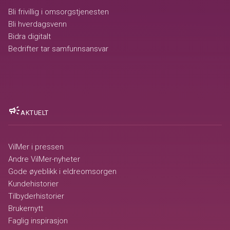
Bli frivillig i omsorgstjenesten
Bli hverdagsvenn
Bidra digitalt
Bedrifter tar samfunnsansvar
campaign
AKTUELT
VilMer i pressen
Andre VilMer-nyheter
Gode øyeblikk i eldreomsorgen
Kundehistorier
Tilbyderhistorier
Brukernytt
Faglig inspirasjon