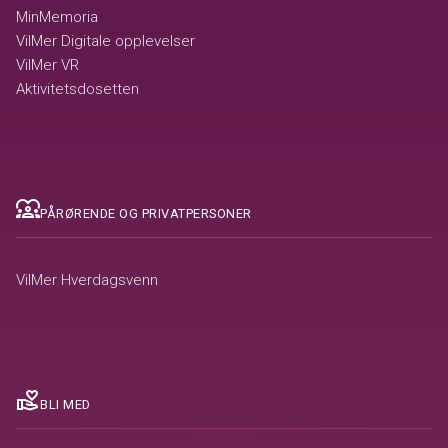
MinMemoria
VilMer Digitale opplevelser
VilMer VR
Aktivitetsdosetten
diversity_1
PÅRØRENDE OG PRIVATPERSONER
VilMer Hverdagsvenn
volunteer_activism
BLI MED