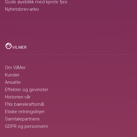
Gode øyeblikk med kjente fjes
Nyhetsbrev-arkiv
face
VILMER
Om VilMer
Kunder
Ansatte
Effekter og gevinster
Historien vår
FNs bærekraftsmål
Etiske retningslinjer
Samtalepartnere
GDPR og personvern