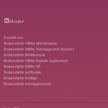
help_center
FÅ HJELP
Kontakt oss
Brukerstøtte VilMer Aktivitetsplan
Brukerstøtte VilMer Hverdagsvenn (kunder)
Brukerstøtte MinMemoria
Brukerstøtte VilMer Digitale opplevelser
Brukerstøtte VilMer VR
Brukerstøtte nettbutikk
Brukerstøtte frivillige
Brukerstøtte hverdagsvenner