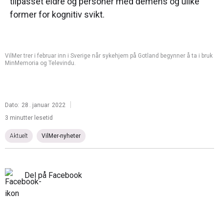
tilpasset eldre og personer med demens og ulike
former for kognitiv svikt.
VilMer trer i februar inn i Sverige når sykehjem på Gotland begynner å ta i bruk
MinMemoria og Televindu.
|
Dato:
28
.
januar
2022
3 minutter lesetid
Aktuelt
VilMer-nyheter
Del på Facebook