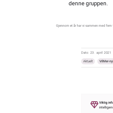
denne gruppen.
Gjennom et år har vi sammen med fem fa
Dato:
23
.
april
2021
Aktuelt
VilMer-ny
diamond
Viktig in
intelligen