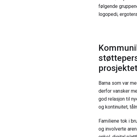
følgende gruppene
logopedi, ergotera
Kommunika
støttepers
prosjekte
Barna som var med
derfor vansker me
god relasjon til n
og kontinuitet, tål
Familiene tok i b
og involverte are
enkel, digital pla