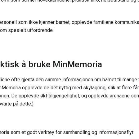
ersonell som ikke kjenner barnet, opplevde familiene kommunik
som spesielt utfordrende.
aktisk å bruke MinMemoria
liene ofte gjenta den samme informasjonen om barnet til mange f
emoria opplevde de det nyttig med skylagring, slik at flere får 
en. De opplevde økt tilgjengelighet, og opplevde arenaene so
svarte på dette.)
ia som et godt verktøy for samhandling og informasjonsflyt.