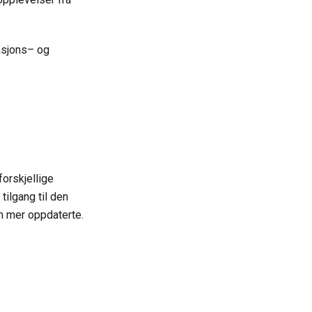
asjons– og
orskjellige
tilgang til den
m mer oppdaterte.