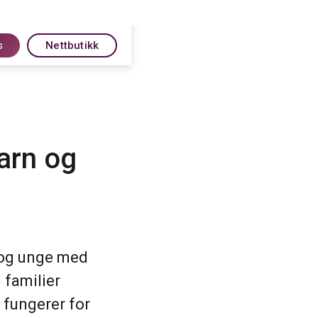
s
Nettbutikk
arn og
n og unge med
 familier
 fungerer for