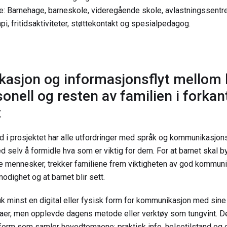
: Barnehage, barneskole, videregående skole, avlastningssentre,
pi, fritidsaktiviteter, støttekontakt og spesialpedagog.
sjon og informasjonsflyt mellom 
onell og resten av familien i forkan
t
 i prosjektet har alle utfordringer med språk og kommunikasjon
d selv å formidle hva som er viktig for dem. For at barnet skal 
ye mennesker, trekker familiene frem viktigheten av god kommunik
modighet og at barnet blir sett.
ruk minst en digital eller fysisk form for kommunikasjon med sin
naer, men opplevde dagens metode eller verktøy som tungvint. 
ttform som samler hovedtemaene: praktisk info, helsetilstand og 