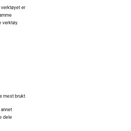
t verktøyet er
 samme
 verktøy.
e mest brukt.
 annet
e dele