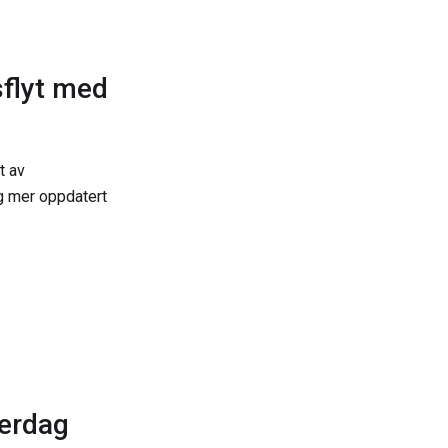
sflyt med
t av
eg mer oppdatert
verdag