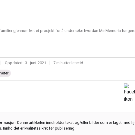
milier gjennomført et prosjekt for å undersøke hvordan MinMemoria fungerer 
|
Oppdatert:
3
.
juni
2021
|
7 minutter lesetid
heter
formasjon:
Denne artikkelen inneholder tekst og/eller bilder som er laget med hj
s. Innholdet er kvalitetssikret før publisering.