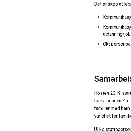
Det ønskes at løs
Kommunikasjo
Kommunikasjon
utdanning/jo
Økt personsen
Samarbei
Høsten 2019 start
funksjonsevne” i
familier med barn 
varighet for famili
Ulike støtteperson