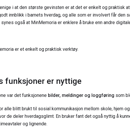
 enige i at den største gevinsten er at det er enkelt og praktisk a
t godt innblikk i barnets hverdag, og alle som er involvert får den
 synes også at MinMemoria er enklere å bruke enn andre digitale
moria er et enkelt og praktisk verktøy.
s funksjoner er nyttige
ene var det funksjonene
bilder, meldinger og loggføring
som bl
 alle blitt brukt til sosial kommunikasjon mellom skole, hjem og
vor de deler hverdagsglimt. En bruker fant det også nyttig å kunn
timeavtaler og lignende.