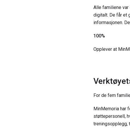
Alle familiene var
digitalt. De får e
informasjonen. De
100%
Opplever at MinMe
Verktøyet
For de fem famili
MinMemoria har for
støttepersonell, h
treningsopplegg, 