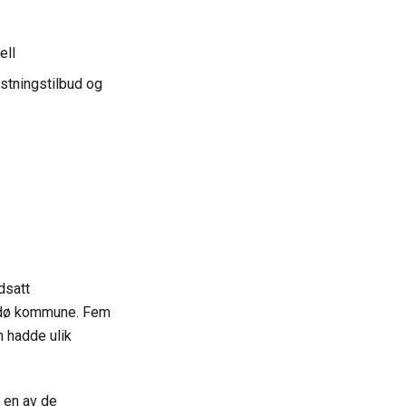
ell
astningstilbud og
e
dsatt
Bodø kommune. Fem
m hadde ulik
t en av de