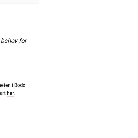
 behov for
heten i Bodø
tart
her
.