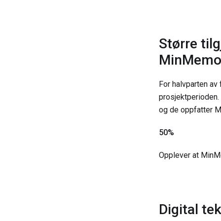
Større ti
MinMemo
For halvparten av
prosjektperioden.
og de oppfatter M
50%
Opplever at MinM
Digital te