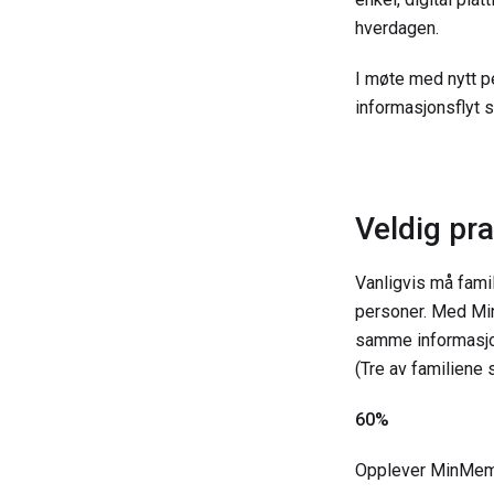
hverdagen.
I møte med nytt p
informasjonsflyt 
Veldig pr
Vanligvis må fami
personer. Med MinM
samme informasjon
(Tre av familiene 
60%
Opplever MinMemor