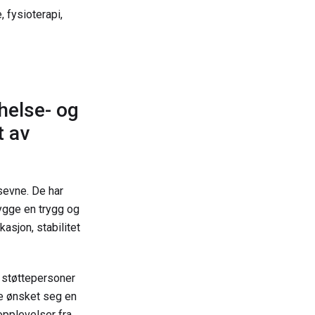
 fysioterapi,
helse- og
t av
sevne. De har
bygge en trygg og
asjon, stabilitet
e støttepersoner
De ønsket seg en
opplevelser fra