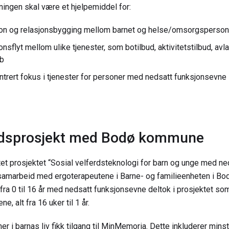
ningen skal være et hjelpemiddel for:
n og relasjonsbygging mellom barnet og helse/omsorgsperson
sflyt mellom ulike tjenester, som botilbud, aktivitetstilbud, avl
bb
trert fokus i tjenester for personer med nedsatt funksjonsevn
dsprosjekt med Bodø kommune
et prosjektet “Sosial velferdsteknologi for barn og unge med ne
 samarbeid med ergoterapeutene i Barne- og familieenheten i 
fra 0 til 16 år med nedsatt funksjonsevne deltok i prosjektet so
ene, alt fra 16 uker til 1 år.
er i barnas liv fikk tilgang til MinMemoria. Dette inkluderer mins