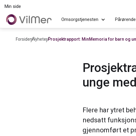
Min side
Omsorgstjenesten
Pårørende
Forsiden
Nyheter
Prosjektrapport: MinMemoria for barn og u
Prosjektr
unge med
Flere har ytret b
nedsatt funksjon
gjennomført et p